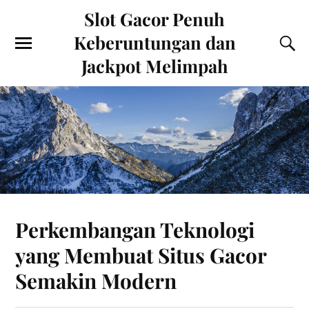
Slot Gacor Penuh
Keberuntungan dan
Jackpot Melimpah
Perkembangan Teknologi
yang Membuat Situs Gacor
Semakin Modern