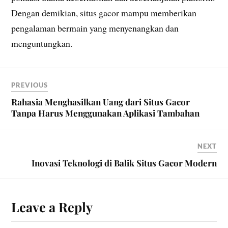
Dengan demikian, situs gacor mampu memberikan
pengalaman bermain yang menyenangkan dan
menguntungkan.
PREVIOUS
Rahasia Menghasilkan Uang dari Situs Gacor
Tanpa Harus Menggunakan Aplikasi Tambahan
NEXT
Inovasi Teknologi di Balik Situs Gacor Modern
Leave a Reply