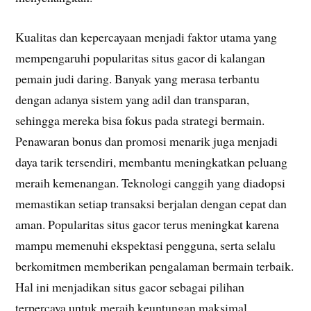
Kualitas dan kepercayaan menjadi faktor utama yang
mempengaruhi popularitas situs gacor di kalangan
pemain judi daring. Banyak yang merasa terbantu
dengan adanya sistem yang adil dan transparan,
sehingga mereka bisa fokus pada strategi bermain.
Penawaran bonus dan promosi menarik juga menjadi
daya tarik tersendiri, membantu meningkatkan peluang
meraih kemenangan. Teknologi canggih yang diadopsi
memastikan setiap transaksi berjalan dengan cepat dan
aman. Popularitas situs gacor terus meningkat karena
mampu memenuhi ekspektasi pengguna, serta selalu
berkomitmen memberikan pengalaman bermain terbaik.
Hal ini menjadikan situs gacor sebagai pilihan
terpercaya untuk meraih keuntungan maksimal.