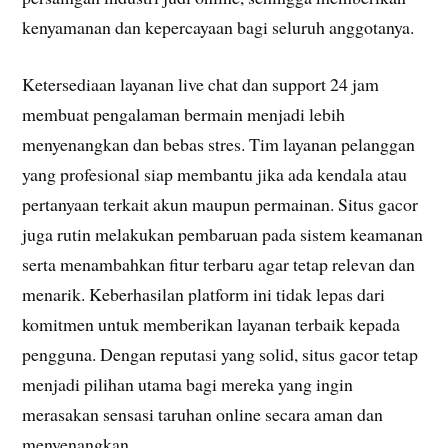
kenyamanan dan kepercayaan bagi seluruh anggotanya.
Ketersediaan layanan live chat dan support 24 jam
membuat pengalaman bermain menjadi lebih
menyenangkan dan bebas stres. Tim layanan pelanggan
yang profesional siap membantu jika ada kendala atau
pertanyaan terkait akun maupun permainan. Situs gacor
juga rutin melakukan pembaruan pada sistem keamanan
serta menambahkan fitur terbaru agar tetap relevan dan
menarik. Keberhasilan platform ini tidak lepas dari
komitmen untuk memberikan layanan terbaik kepada
pengguna. Dengan reputasi yang solid, situs gacor tetap
menjadi pilihan utama bagi mereka yang ingin
merasakan sensasi taruhan online secara aman dan
menyenangkan.