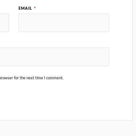
EMAIL
*
browser for the next time I comment.