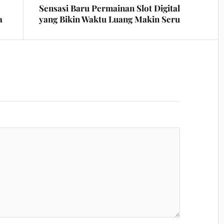
Sensasi Baru Permainan Slot Digital
a
yang Bikin Waktu Luang Makin Seru