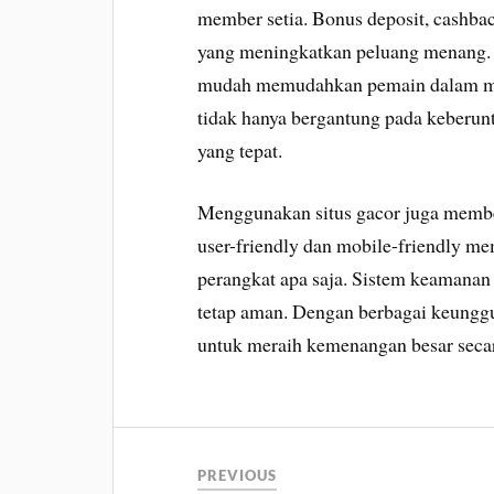
member setia. Bonus deposit, cashback
yang meningkatkan peluang menang. F
mudah memudahkan pemain dalam me
tidak hanya bergantung pada keberuntu
yang tepat.
Menggunakan situs gacor juga memb
user-friendly dan mobile-friendly 
perangkat apa saja. Sistem keamanan 
tetap aman. Dengan berbagai keunggul
untuk meraih kemenangan besar secar
PREVIOUS