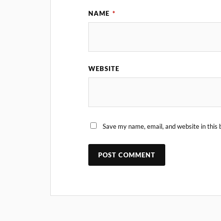
NAME
*
WEBSITE
Save my name, email, and website in this 