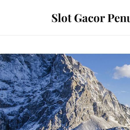
Slot Gacor Pe