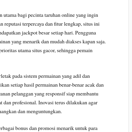
n utama bagi pecinta taruhan online yang ingin
eputasi terpercaya dan fitur lengkap, situs ini
apatkan jackpot besar setiap hari. Pengguna
ainan yang menarik dan mudah diakses kapan saja.
oritas utama situs gacor, sehingga pemain
rletak pada sistem permainan yang adil dan
ikan setiap hasil permainan benar-benar acak dan
layanan pelanggan yang responsif siap membantu
 dan profesional. Inovasi terus dilakukan agar
nangkan dan menguntungkan.
berbagai bonus dan promosi menarik untuk para