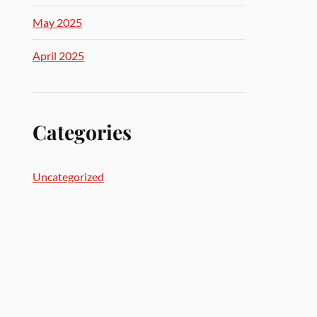
May 2025
April 2025
Categories
Uncategorized