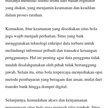
biasanya memiliki lisensi resmi dari badan regulator
yang diakui, yang menjamin keamanan dan keadilan
dalam proses taruhan.
Kemudian, fitur keamanan yang disediakan situs bola
juga wajib menjadi perhatian. Situs yang baik
menggunakan teknologi enkripsi data terbaru untuk
melindungi informasi pribadi dan transaksi keuangan
penggunanya. Hal ini penting agar data pengguna tidak
mudah disalahgunakan oleh pihak tidak bertanggung
jawab. Selain itu, situs bola terpercaya menyediakan opsi
metode pembayaran yang beragam dan aman, mulai dari
transfer bank hingga dompet digital.
Selanjutnya, kemudahan akses dan kenyamanan
penggunaan situs bola juga menjadi nilai tambah. Situs