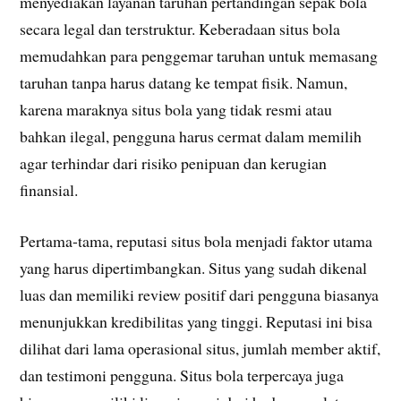
menyediakan layanan taruhan pertandingan sepak bola
secara legal dan terstruktur. Keberadaan situs bola
memudahkan para penggemar taruhan untuk memasang
taruhan tanpa harus datang ke tempat fisik. Namun,
karena maraknya situs bola yang tidak resmi atau
bahkan ilegal, pengguna harus cermat dalam memilih
agar terhindar dari risiko penipuan dan kerugian
finansial.
Pertama-tama, reputasi situs bola menjadi faktor utama
yang harus dipertimbangkan. Situs yang sudah dikenal
luas dan memiliki review positif dari pengguna biasanya
menunjukkan kredibilitas yang tinggi. Reputasi ini bisa
dilihat dari lama operasional situs, jumlah member aktif,
dan testimoni pengguna. Situs bola terpercaya juga