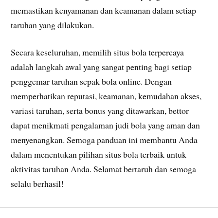
memastikan kenyamanan dan keamanan dalam setiap
taruhan yang dilakukan.
Secara keseluruhan, memilih situs bola terpercaya
adalah langkah awal yang sangat penting bagi setiap
penggemar taruhan sepak bola online. Dengan
memperhatikan reputasi, keamanan, kemudahan akses,
variasi taruhan, serta bonus yang ditawarkan, bettor
dapat menikmati pengalaman judi bola yang aman dan
menyenangkan. Semoga panduan ini membantu Anda
dalam menentukan pilihan situs bola terbaik untuk
aktivitas taruhan Anda. Selamat bertaruh dan semoga
selalu berhasil!