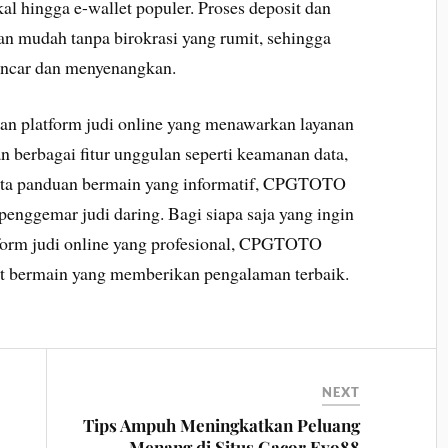
kal hingga e-wallet populer. Proses deposit dan
an mudah tanpa birokrasi yang rumit, sehingga
ancar dan menyenangkan.
platform judi online yang menawarkan layanan
n berbagai fitur unggulan seperti keamanan data,
rta panduan bermain yang informatif, CPGTOTO
penggemar judi daring. Bagi siapa saja yang ingin
orm judi online yang profesional, CPGTOTO
at bermain yang memberikan pengalaman terbaik.
NEXT
Tips Ampuh Meningkatkan Peluang
Menang di Situs Gacor Evo88