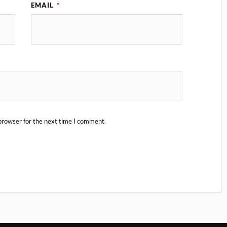
EMAIL
*
browser for the next time I comment.