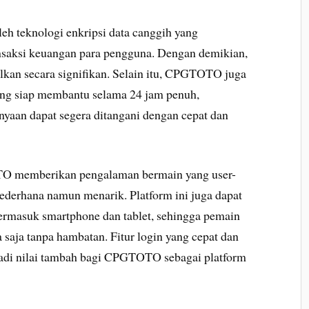
 teknologi enkripsi data canggih yang
ansaksi keuangan para pengguna. Dengan demikian,
lkan secara signifikan. Selain itu, CPGTOTO juga
ang siap membantu selama 24 jam penuh,
nyaan dapat segera ditangani dengan cepat dan
O memberikan pengalaman bermain yang user-
 sederhana namun menarik. Platform ini juga dapat
termasuk smartphone dan tablet, sehingga pemain
 saja tanpa hambatan. Fitur login yang cepat dan
adi nilai tambah bagi CPGTOTO sebagai platform