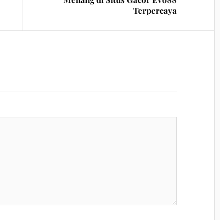
Terpercaya