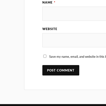
NAME
*
WEBSITE
Save my name, email, and website in this 