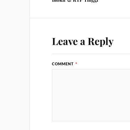
Leave a Reply
COMMENT
*