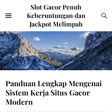
Slot Gacor Penuh
Keberuntungan dan
Jackpot Melimpah
Panduan Lengkap Mengenai
Sistem Kerja Situs Gacor
Modern