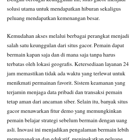
solusi utama untuk mendapatkan hiburan sekaligus
peluang mendapatkan kemenangan besar.
Kemudahan akses melalui berbagai perangkat menjadi
salah satu keunggulan dari situs gacor. Pemain dapat
bermain kapan saja dan di mana saja tanpa harus
terbatas oleh lokasi geografis. Ketersediaan layanan 24
jam memastikan tidak ada waktu yang terlewat untuk
menikmati permainan favorit. Sistem keamanan yang
terjamin menjaga data pribadi dan transaksi pemain
tetap aman dari ancaman siber. Selain itu, banyak situs
gacor menawarkan fitur demo yang memungkinkan
pemain belajar strategi sebelum bermain dengan uang
asli. Inovasi ini menjadikan pengalaman bermain lebih
menyenangkan dan edukatif, meningkatkan peluang