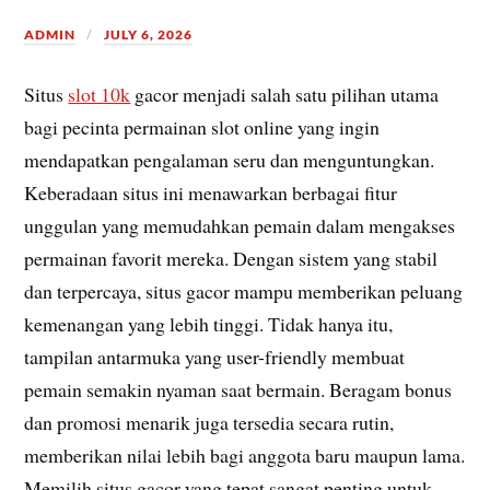
ADMIN
JULY 6, 2026
Situs
slot 10k
gacor menjadi salah satu pilihan utama
bagi pecinta permainan slot online yang ingin
mendapatkan pengalaman seru dan menguntungkan.
Keberadaan situs ini menawarkan berbagai fitur
unggulan yang memudahkan pemain dalam mengakses
permainan favorit mereka. Dengan sistem yang stabil
dan terpercaya, situs gacor mampu memberikan peluang
kemenangan yang lebih tinggi. Tidak hanya itu,
tampilan antarmuka yang user-friendly membuat
pemain semakin nyaman saat bermain. Beragam bonus
dan promosi menarik juga tersedia secara rutin,
memberikan nilai lebih bagi anggota baru maupun lama.
Memilih situs gacor yang tepat sangat penting untuk