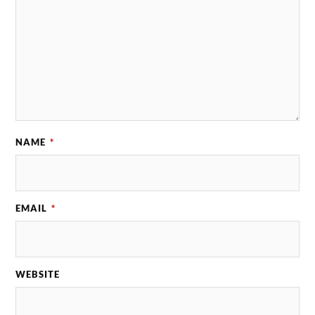
NAME
*
EMAIL
*
WEBSITE