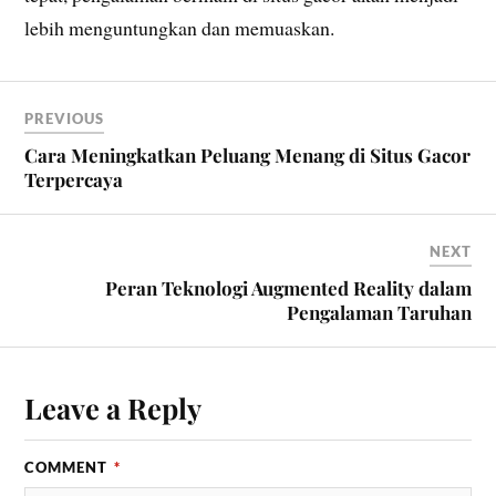
lebih menguntungkan dan memuaskan.
PREVIOUS
Cara Meningkatkan Peluang Menang di Situs Gacor
Terpercaya
NEXT
Peran Teknologi Augmented Reality dalam
Pengalaman Taruhan
Leave a Reply
COMMENT
*