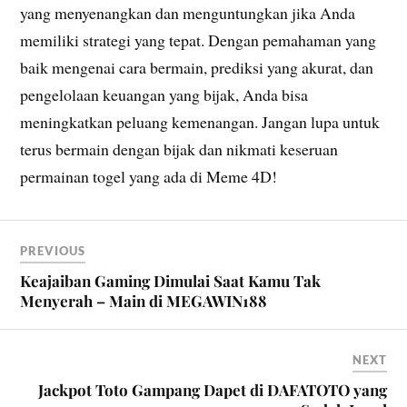
yang menyenangkan dan menguntungkan jika Anda
memiliki strategi yang tepat. Dengan pemahaman yang
baik mengenai cara bermain, prediksi yang akurat, dan
pengelolaan keuangan yang bijak, Anda bisa
meningkatkan peluang kemenangan. Jangan lupa untuk
terus bermain dengan bijak dan nikmati keseruan
permainan togel yang ada di Meme 4D!
PREVIOUS
Keajaiban Gaming Dimulai Saat Kamu Tak
Menyerah – Main di MEGAWIN188
NEXT
Jackpot Toto Gampang Dapet di DAFATOTO yang