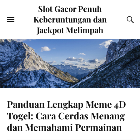
Slot Gacor Penuh
Keberuntungan dan
Jackpot Melimpah
Panduan Lengkap Meme 4D
Togel: Cara Cerdas Menang
dan Memahami Permainan