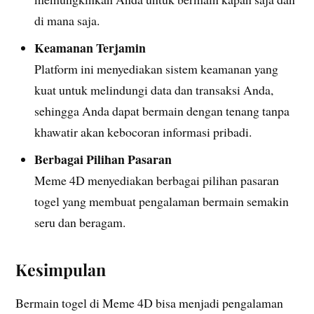
di mana saja.
Keamanan Terjamin
Platform ini menyediakan sistem keamanan yang
kuat untuk melindungi data dan transaksi Anda,
sehingga Anda dapat bermain dengan tenang tanpa
khawatir akan kebocoran informasi pribadi.
Berbagai Pilihan Pasaran
Meme 4D menyediakan berbagai pilihan pasaran
togel yang membuat pengalaman bermain semakin
seru dan beragam.
Kesimpulan
Bermain togel di Meme 4D bisa menjadi pengalaman