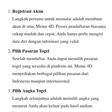
Registrasi Akun
Langkah pertama untuk memulai adalah membuat
akun di situs Meme 4D. Proses pendaftaran biasanya
cukup mudah dan cepat. Anda hanya perlu mengisi
data diri dengan informasi yang valid.
Pilih Pasaran Togel
Setelah mendaftar, Anda dapat memilih pasaran
togel yang tersedia di platform ini. Meme 4D
menyediakan berbagai pilihan pasaran dari
Indonesia maupun internasional.
Pilih Angka Togel
Langkah selanjutnya adalah memilih angka yang
menurut Anda akan keluar pada hasil undian.