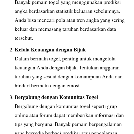
Banyak pemain togel yang menggunakan prediksi
angka berdasarkan statistik keluaran sebelumnya.
Anda bisa mencari pola atau tren angka yang sering
keluar dan memasang taruhan berdasarkan data
tersebut.
Kelola Keuangan dengan Bijak
Dalam bermain togel, penting untuk mengelola
keuangan Anda dengan bijak. Tentukan anggaran
taruhan yang sesuai dengan kemampuan Anda dan
hindari bermain dengan emosi.
Bergabung dengan Komunitas Togel
Bergabung dengan komunitas togel seperti grup
online atau forum dapat memberikan informasi dan
tips yang berguna. Banyak pemain berpengalaman
yang bersedia berbagi prediksi atau pengalaman