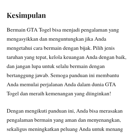
Kesimpulan
Bermain GTA Togel bisa menjadi pengalaman yang
mengasyikkan dan menguntungkan jika Anda
mengetahui cara bermain dengan bijak. Pilih jenis
taruhan yang tepat, kelola keuangan Anda dengan baik,
dan jangan lupa untuk selalu bermain dengan
bertanggung jawab. Semoga panduan ini membantu
Anda memulai perjalanan Anda dalam dunia GTA
Togel dan meraih kemenangan yang diinginkan!
Dengan mengikuti panduan ini, Anda bisa merasakan
pengalaman bermain yang aman dan menyenangkan,
sekaligus meningkatkan peluang Anda untuk menang