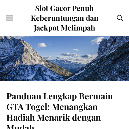
Slot Gacor Penuh
Keberuntungan dan
Jackpot Melimpah
Panduan Lengkap Bermain
GTA Togel: Menangkan
Hadiah Menarik dengan
Mudah