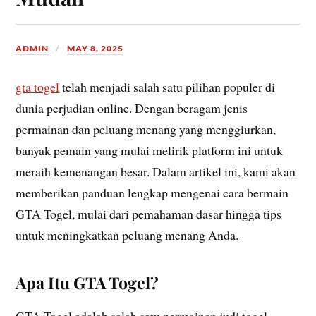
ADMIN
MAY 8, 2025
gta togel
telah menjadi salah satu pilihan populer di
dunia perjudian online. Dengan beragam jenis
permainan dan peluang menang yang menggiurkan,
banyak pemain yang mulai melirik platform ini untuk
meraih kemenangan besar. Dalam artikel ini, kami akan
memberikan panduan lengkap mengenai cara bermain
GTA Togel, mulai dari pemahaman dasar hingga tips
untuk meningkatkan peluang menang Anda.
Apa Itu GTA Togel?