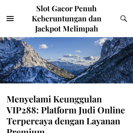
Slot Gacor Penuh
Keberuntungan dan
Jackpot Melimpah
Menyelami Keunggulan
VIP288: Platform Judi Online
Terpercaya dengan Layanan
Premium