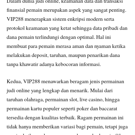
Dalam dunia judi online, keamanan data dan transaksi
finansial pemain merupakan aspek yang sangat penting.
VIP288 menerapkan sistem enkripsi modern serta
protokol keamanan yang ketat sehingga data pribadi dan
dana pemain terlindungi dengan optimal. Hal ini
membuat para pemain merasa aman dan nyaman ketika
melakukan deposit, taruhan, maupun penarikan dana
tanpa khawatir adanya kebocoran informasi.
Kedua, VIP288 menawarkan beragam jenis permainan
judi online yang lengkap dan menarik. Mulai dari
taruhan olahraga, permainan slot, live casino, hingga
permainan kartu populer seperti poker dan baccarat
tersedia dengan kualitas terbaik. Ragam permainan ini
tidak hanya memberikan variasi bagi pemain, tetapi juga