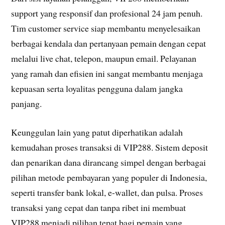
support yang responsif dan profesional 24 jam penuh.
Tim customer service siap membantu menyelesaikan
berbagai kendala dan pertanyaan pemain dengan cepat
melalui live chat, telepon, maupun email. Pelayanan
yang ramah dan efisien ini sangat membantu menjaga
kepuasan serta loyalitas pengguna dalam jangka
panjang.
Keunggulan lain yang patut diperhatikan adalah
kemudahan proses transaksi di VIP288. Sistem deposit
dan penarikan dana dirancang simpel dengan berbagai
pilihan metode pembayaran yang populer di Indonesia,
seperti transfer bank lokal, e-wallet, dan pulsa. Proses
transaksi yang cepat dan tanpa ribet ini membuat
VIP288 menjadi pilihan tepat bagi pemain yang