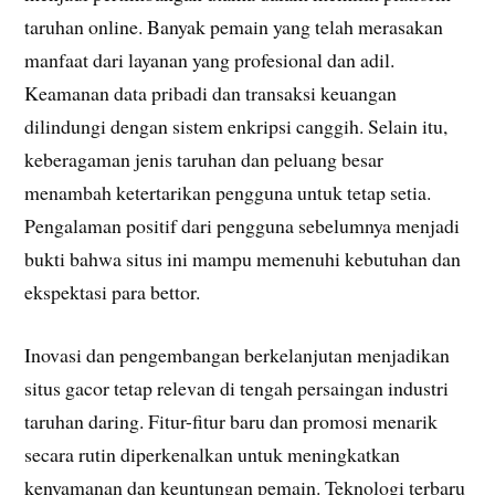
taruhan online. Banyak pemain yang telah merasakan
manfaat dari layanan yang profesional dan adil.
Keamanan data pribadi dan transaksi keuangan
dilindungi dengan sistem enkripsi canggih. Selain itu,
keberagaman jenis taruhan dan peluang besar
menambah ketertarikan pengguna untuk tetap setia.
Pengalaman positif dari pengguna sebelumnya menjadi
bukti bahwa situs ini mampu memenuhi kebutuhan dan
ekspektasi para bettor.
Inovasi dan pengembangan berkelanjutan menjadikan
situs gacor tetap relevan di tengah persaingan industri
taruhan daring. Fitur-fitur baru dan promosi menarik
secara rutin diperkenalkan untuk meningkatkan
kenyamanan dan keuntungan pemain. Teknologi terbaru