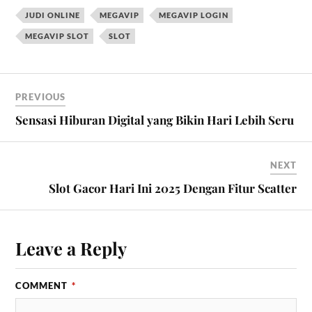
JUDI ONLINE
MEGAVIP
MEGAVIP LOGIN
MEGAVIP SLOT
SLOT
PREVIOUS
Sensasi Hiburan Digital yang Bikin Hari Lebih Seru
NEXT
Slot Gacor Hari Ini 2025 Dengan Fitur Scatter
Leave a Reply
COMMENT
*