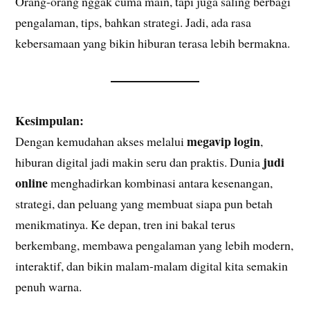
Orang-orang nggak cuma main, tapi juga saling berbagi
pengalaman, tips, bahkan strategi. Jadi, ada rasa
kebersamaan yang bikin hiburan terasa lebih bermakna.
Kesimpulan:
megavip login
Dengan kemudahan akses melalui
,
judi
hiburan digital jadi makin seru dan praktis. Dunia
online
menghadirkan kombinasi antara kesenangan,
strategi, dan peluang yang membuat siapa pun betah
menikmatinya. Ke depan, tren ini bakal terus
berkembang, membawa pengalaman yang lebih modern,
interaktif, dan bikin malam-malam digital kita semakin
penuh warna.