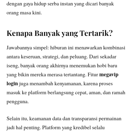
dengan gaya hidup serba instan yang dicari banyak
orang masa kini.
Kenapa Banyak yang Tertarik?
Jawabannya simpel: hiburan ini menawarkan kombinasi
antara keseruan, strategi, dan peluang. Dari sekadar
iseng, banyak orang akhirnya menemukan hobi baru
megavip
yang bikin mereka merasa tertantang. Fitur
login
juga menambah kenyamanan, karena proses
masuk ke platform berlangsung cepat, aman, dan ramah
pengguna.
Selain itu, keamanan data dan transparansi permainan
jadi hal penting. Platform yang kredibel selalu