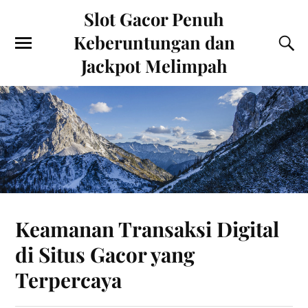
Slot Gacor Penuh
Keberuntungan dan
Jackpot Melimpah
Keamanan Transaksi Digital
di Situs Gacor yang
Terpercaya