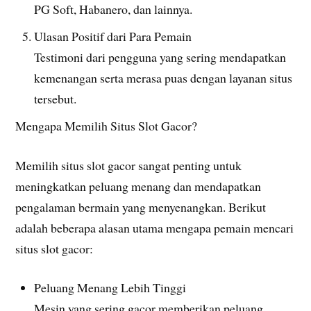
PG Soft, Habanero, dan lainnya.
Ulasan Positif dari Para Pemain
Testimoni dari pengguna yang sering mendapatkan
kemenangan serta merasa puas dengan layanan situs
tersebut.
Mengapa Memilih Situs Slot Gacor?
Memilih situs slot gacor sangat penting untuk
meningkatkan peluang menang dan mendapatkan
pengalaman bermain yang menyenangkan. Berikut
adalah beberapa alasan utama mengapa pemain mencari
situs slot gacor:
Peluang Menang Lebih Tinggi
Mesin yang sering gacor memberikan peluang