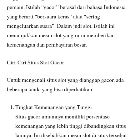
pemain. Istilah “gacor” berasal dari bahasa Indonesia
yang berarti “bersuara keras” atau “sering
mengeluarkan suara”. Dalam judi slot, istilah ini
menunjukkan mesin slot yang rutin memberikan
kemenangan dan pembayaran besar.
Ciri-Ciri Situs Slot Gacor
Untuk mengenali situs slot yang dianggap gacor, ada
beberapa tanda yang bisa diperhatikan:
Tingkat Kemenangan yang Tinggi
Situs gacor umumnya memiliki persentase
kemenangan yang lebih tinggi dibandingkan situs
lainnya. Ini disebabkan mesin slot di situs tersebut