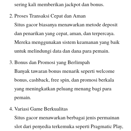
sering kali memberikan jackpot dan bonus.
Proses Transaksi Cepat dan Aman
Situs gacor biasanya menawarkan metode deposit
dan penarikan yang cepat, aman, dan terpercaya.
Mereka menggunakan sistem keamanan yang baik
untuk melindungi data dan dana para pemain.
Bonus dan Promosi yang Berlimpah
Banyak tawaran bonus menarik seperti welcome
bonus, cashback, free spin, dan promosi berkala
yang meningkatkan peluang menang bagi para
pemain.
Variasi Game Berkualitas
Situs gacor menawarkan berbagai jenis permainan
slot dari penyedia terkemuka seperti Pragmatic Play,