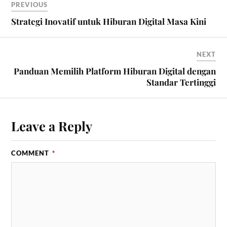
PREVIOUS
Strategi Inovatif untuk Hiburan Digital Masa Kini
NEXT
Panduan Memilih Platform Hiburan Digital dengan
Standar Tertinggi
Leave a Reply
COMMENT
*