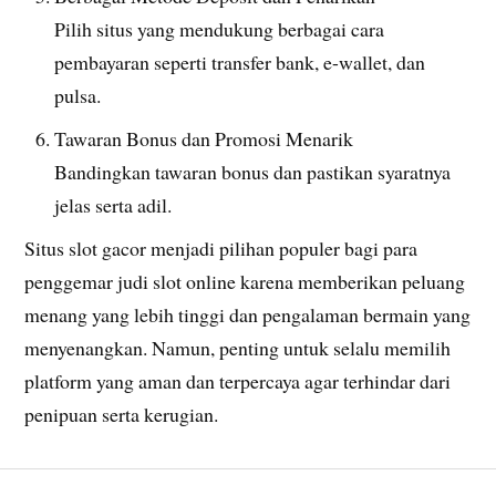
Pilih situs yang mendukung berbagai cara
pembayaran seperti transfer bank, e-wallet, dan
pulsa.
Tawaran Bonus dan Promosi Menarik
Bandingkan tawaran bonus dan pastikan syaratnya
jelas serta adil.
Situs slot gacor menjadi pilihan populer bagi para
penggemar judi slot online karena memberikan peluang
menang yang lebih tinggi dan pengalaman bermain yang
menyenangkan. Namun, penting untuk selalu memilih
platform yang aman dan terpercaya agar terhindar dari
penipuan serta kerugian.