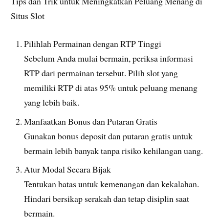
Tips dan Trik untuk Meningkatkan Peluang Menang di
Situs Slot
Pilihlah Permainan dengan RTP Tinggi
Sebelum Anda mulai bermain, periksa informasi
RTP dari permainan tersebut. Pilih slot yang
memiliki RTP di atas 95% untuk peluang menang
yang lebih baik.
Manfaatkan Bonus dan Putaran Gratis
Gunakan bonus deposit dan putaran gratis untuk
bermain lebih banyak tanpa risiko kehilangan uang.
Atur Modal Secara Bijak
Tentukan batas untuk kemenangan dan kekalahan.
Hindari bersikap serakah dan tetap disiplin saat
bermain.