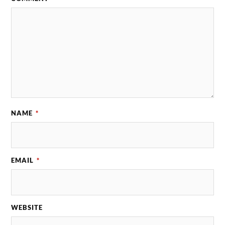
NAME
*
EMAIL
*
WEBSITE