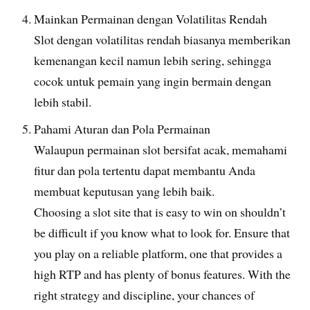
Mainkan Permainan dengan Volatilitas Rendah
Slot dengan volatilitas rendah biasanya memberikan
kemenangan kecil namun lebih sering, sehingga
cocok untuk pemain yang ingin bermain dengan
lebih stabil.
Pahami Aturan dan Pola Permainan
Walaupun permainan slot bersifat acak, memahami
fitur dan pola tertentu dapat membantu Anda
membuat keputusan yang lebih baik.
Choosing a slot site that is easy to win on shouldn’t
be difficult if you know what to look for. Ensure that
you play on a reliable platform, one that provides a
high RTP and has plenty of bonus features. With the
right strategy and discipline, your chances of