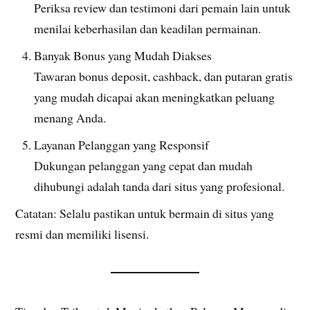
Periksa review dan testimoni dari pemain lain untuk
menilai keberhasilan dan keadilan permainan.
Banyak Bonus yang Mudah Diakses
Tawaran bonus deposit, cashback, dan putaran gratis
yang mudah dicapai akan meningkatkan peluang
menang Anda.
Layanan Pelanggan yang Responsif
Dukungan pelanggan yang cepat dan mudah
dihubungi adalah tanda dari situs yang profesional.
Catatan: Selalu pastikan untuk bermain di situs yang
resmi dan memiliki lisensi.