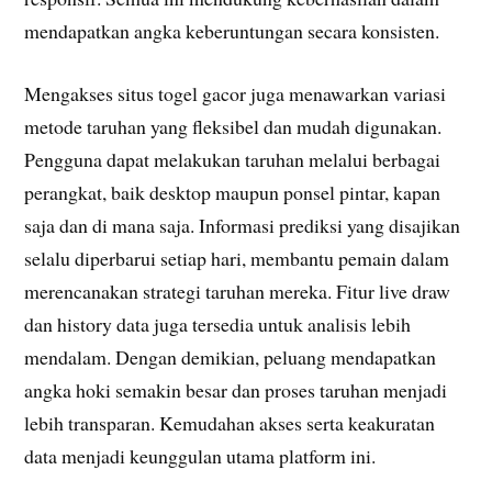
mendapatkan angka keberuntungan secara konsisten.
Mengakses situs togel gacor juga menawarkan variasi
metode taruhan yang fleksibel dan mudah digunakan.
Pengguna dapat melakukan taruhan melalui berbagai
perangkat, baik desktop maupun ponsel pintar, kapan
saja dan di mana saja. Informasi prediksi yang disajikan
selalu diperbarui setiap hari, membantu pemain dalam
merencanakan strategi taruhan mereka. Fitur live draw
dan history data juga tersedia untuk analisis lebih
mendalam. Dengan demikian, peluang mendapatkan
angka hoki semakin besar dan proses taruhan menjadi
lebih transparan. Kemudahan akses serta keakuratan
data menjadi keunggulan utama platform ini.