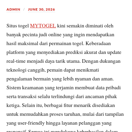
ADMIN
JUNE 30, 2026
Situs togel
MYTOGEL
kini semakin diminati oleh
banyak pecinta judi online yang ingin mendapatkan
hasil maksimal dari permainan togel. Keberadaan
platform yang menyediakan prediksi akurat dan update
real-time menjadi daya tarik utama. Dengan dukungan
teknologi canggih, pemain dapat menikmati
pengalaman bermain yang lebih nyaman dan aman.
Sistem keamanan yang terjamin membuat data pribadi
serta transaksi selalu terlindungi dari ancaman pihak
ketiga. Selain itu, berbagai fitur menarik disediakan
untuk memudahkan proses taruhan, mulai dari tampilan
yang user-friendly hingga layanan pelanggan yang
responsif. Semua ini mendukung keberhasilan dalam