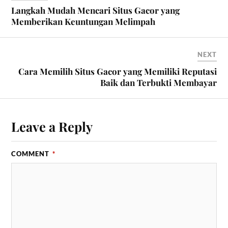
Langkah Mudah Mencari Situs Gacor yang
Memberikan Keuntungan Melimpah
NEXT
Cara Memilih Situs Gacor yang Memiliki Reputasi
Baik dan Terbukti Membayar
Leave a Reply
COMMENT
*