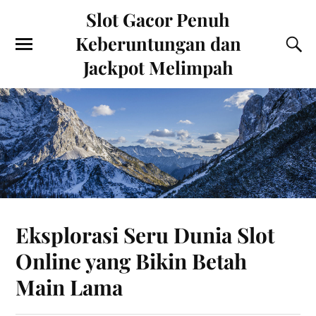
Slot Gacor Penuh
Keberuntungan dan
Jackpot Melimpah
Eksplorasi Seru Dunia Slot
Online yang Bikin Betah
Main Lama