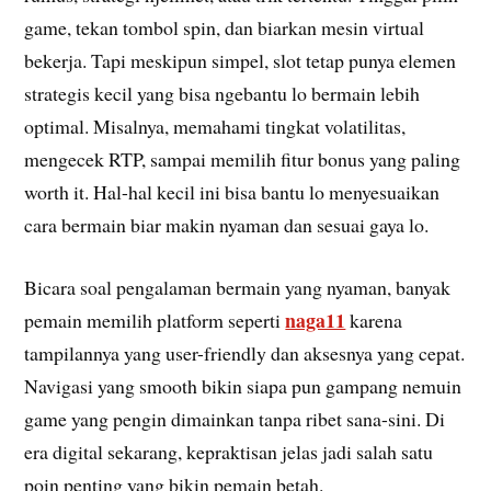
game, tekan tombol spin, dan biarkan mesin virtual
bekerja. Tapi meskipun simpel, slot tetap punya elemen
strategis kecil yang bisa ngebantu lo bermain lebih
optimal. Misalnya, memahami tingkat volatilitas,
mengecek RTP, sampai memilih fitur bonus yang paling
worth it. Hal-hal kecil ini bisa bantu lo menyesuaikan
cara bermain biar makin nyaman dan sesuai gaya lo.
Bicara soal pengalaman bermain yang nyaman, banyak
naga11
pemain memilih platform seperti
karena
tampilannya yang user-friendly dan aksesnya yang cepat.
Navigasi yang smooth bikin siapa pun gampang nemuin
game yang pengin dimainkan tanpa ribet sana-sini. Di
era digital sekarang, kepraktisan jelas jadi salah satu
poin penting yang bikin pemain betah.