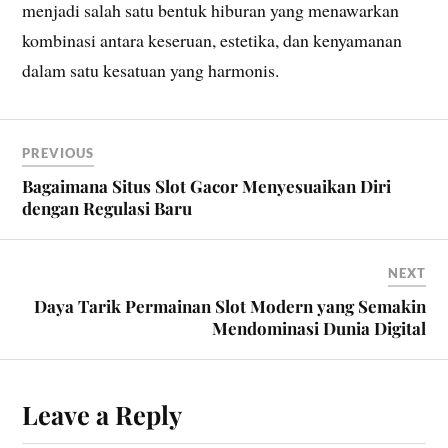
menjadi salah satu bentuk hiburan yang menawarkan
kombinasi antara keseruan, estetika, dan kenyamanan
dalam satu kesatuan yang harmonis.
PREVIOUS
Bagaimana Situs Slot Gacor Menyesuaikan Diri
dengan Regulasi Baru
NEXT
Daya Tarik Permainan Slot Modern yang Semakin
Mendominasi Dunia Digital
Leave a Reply