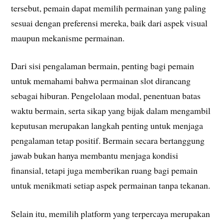
tersebut, pemain dapat memilih permainan yang paling
sesuai dengan preferensi mereka, baik dari aspek visual
maupun mekanisme permainan.
Dari sisi pengalaman bermain, penting bagi pemain
untuk memahami bahwa permainan slot dirancang
sebagai hiburan. Pengelolaan modal, penentuan batas
waktu bermain, serta sikap yang bijak dalam mengambil
keputusan merupakan langkah penting untuk menjaga
pengalaman tetap positif. Bermain secara bertanggung
jawab bukan hanya membantu menjaga kondisi
finansial, tetapi juga memberikan ruang bagi pemain
untuk menikmati setiap aspek permainan tanpa tekanan.
Selain itu, memilih platform yang terpercaya merupakan