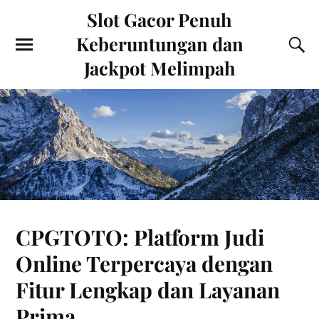
Slot Gacor Penuh
Keberuntungan dan
Jackpot Melimpah
CPGTOTO: Platform Judi
Online Terpercaya dengan
Fitur Lengkap dan Layanan
Prima