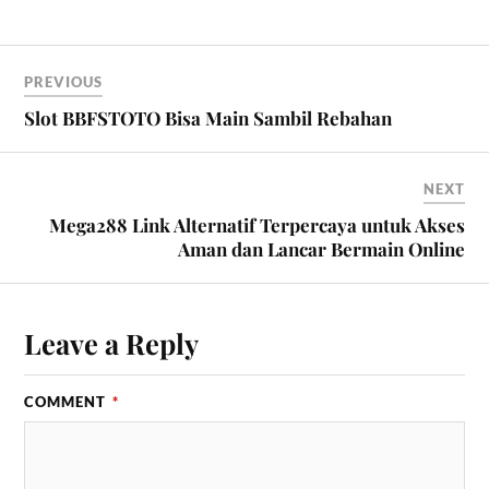
PREVIOUS
Slot BBFSTOTO Bisa Main Sambil Rebahan
NEXT
Mega288 Link Alternatif Terpercaya untuk Akses
Aman dan Lancar Bermain Online
Leave a Reply
COMMENT
*