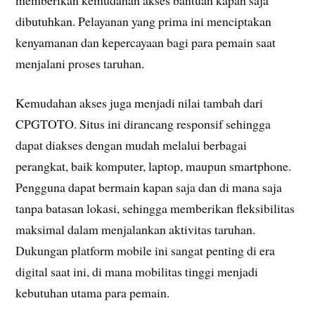
dibutuhkan. Pelayanan yang prima ini menciptakan
kenyamanan dan kepercayaan bagi para pemain saat
menjalani proses taruhan.
Kemudahan akses juga menjadi nilai tambah dari
CPGTOTO. Situs ini dirancang responsif sehingga
dapat diakses dengan mudah melalui berbagai
perangkat, baik komputer, laptop, maupun smartphone.
Pengguna dapat bermain kapan saja dan di mana saja
tanpa batasan lokasi, sehingga memberikan fleksibilitas
maksimal dalam menjalankan aktivitas taruhan.
Dukungan platform mobile ini sangat penting di era
digital saat ini, di mana mobilitas tinggi menjadi
kebutuhan utama para pemain.