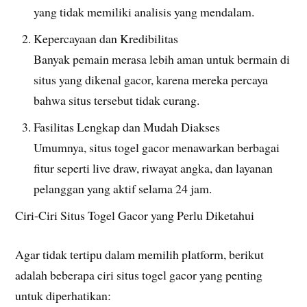
yang tidak memiliki analisis yang mendalam.
Kepercayaan dan Kredibilitas
Banyak pemain merasa lebih aman untuk bermain di
situs yang dikenal gacor, karena mereka percaya
bahwa situs tersebut tidak curang.
Fasilitas Lengkap dan Mudah Diakses
Umumnya, situs togel gacor menawarkan berbagai
fitur seperti live draw, riwayat angka, dan layanan
pelanggan yang aktif selama 24 jam.
Ciri-Ciri Situs Togel Gacor yang Perlu Diketahui
Agar tidak tertipu dalam memilih platform, berikut
adalah beberapa ciri situs togel gacor yang penting
untuk diperhatikan: