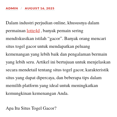
ADMIN
AUGUST 16, 2025
Dalam industri perjudian online, khususnya dalam
permainan
lotte4d
, banyak pemain sering
mendiskusikan istilah “gacor”. Banyak orang mencari
situs togel gacor untuk mendapatkan peluang
kemenangan yang lebih baik dan pengalaman bermain
yang lebih seru. Artikel ini bertujuan untuk menjelaskan
secara mendetail tentang situs togel gacor, karakteristik
situs yang dapat dipercaya, dan beberapa tips dalam
memilih platform yang ideal untuk meningkatkan
kemungkinan kemenangan Anda.
Apa Itu Situs Togel Gacor?