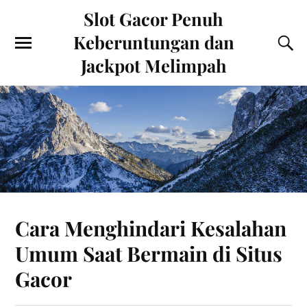
Slot Gacor Penuh
Keberuntungan dan
Jackpot Melimpah
Cara Menghindari Kesalahan
Umum Saat Bermain di Situs
Gacor