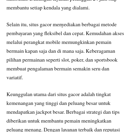
membantu setiap kendala yang dialami.
Selain itu, situs gacor menyediakan berbagai metode
pembayaran yang fleksibel dan cepat. Kemudahan akses
melalui perangkat mobile memungkinkan pemain
bermain kapan saja dan di mana saja. Keberagaman
pilihan permainan seperti slot, poker, dan sportsbook
membuat pengalaman bermain semakin seru dan
variatif.
Keunggulan utama dari situs gacor adalah tingkat
kemenangan yang tinggi dan peluang besar untuk
mendapatkan jackpot besar. Berbagai strategi dan tips
diberikan untuk membantu pemain meningkatkan
peluang menang. Dengan layanan terbaik dan reputasi