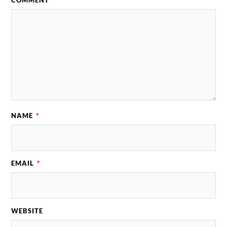
COMMENT
*
NAME
*
EMAIL
*
WEBSITE