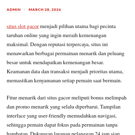
ADMIN
MARCH 28, 2026
situs slot gacor
menjadi pilihan utama bagi pecinta
taruhan online yang ingin meraih kemenangan
maksimal. Dengan reputasi terpercaya, situs ini
menawarkan berbagai permainan menarik dan peluang
besar untuk mendapatkan kemenangan besar.
Keamanan data dan transaksi menjadi prioritas utama,
memastikan kenyamanan setiap pemain saat bermain.
Fitur menarik dari situs gacor meliputi bonus melimpah
dan promo menarik yang selalu diperbarui. Tampilan
interface yang user-friendly memudahkan navigasi,
sehingga pemain dapat fokus pada permainan tanpa
hambatan. Dukungan layanan pelanggan 24 jam siap