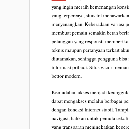
yang ingin meraih kemenangan konsis
yang terpercaya, situs ini menawark
menyenangkan. Keberadaan variasi per
membuat pemain semakin betah berlama
pelanggan yang responsif memberika
teknis maupun pertanyaan terkait aku
diutamakan, sehingga pengguna bisa 
informasi pribadi. Situs gacor mema
bettor modern.
Kemudahan akses menjadi keunggulan 
dapat mengakses melalui berbagai per
dengan koneksi internet stabil. Tam
navigasi, bahkan untuk pemula sekali
yang transparan meningkatkan keper