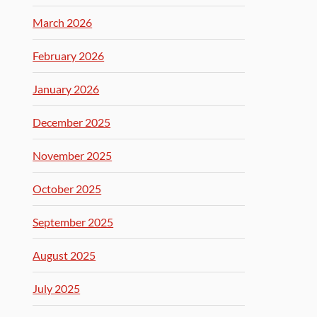
March 2026
February 2026
January 2026
December 2025
November 2025
October 2025
September 2025
August 2025
July 2025