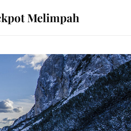
ckpot Melimpah