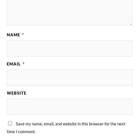
NAME
*
EMAIL
*
WEBSITE
Save my name, email, and website in this browser for the next
time I comment.