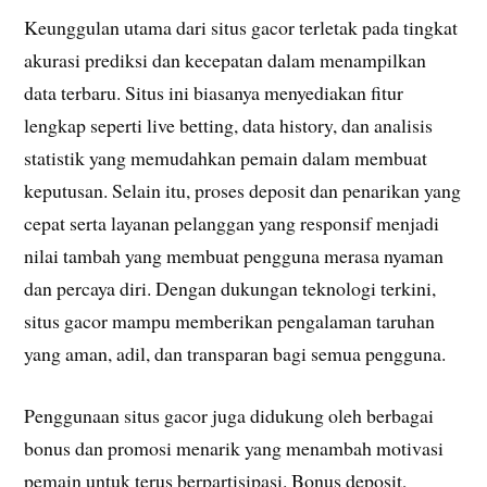
Keunggulan utama dari situs gacor terletak pada tingkat
akurasi prediksi dan kecepatan dalam menampilkan
data terbaru. Situs ini biasanya menyediakan fitur
lengkap seperti live betting, data history, dan analisis
statistik yang memudahkan pemain dalam membuat
keputusan. Selain itu, proses deposit dan penarikan yang
cepat serta layanan pelanggan yang responsif menjadi
nilai tambah yang membuat pengguna merasa nyaman
dan percaya diri. Dengan dukungan teknologi terkini,
situs gacor mampu memberikan pengalaman taruhan
yang aman, adil, dan transparan bagi semua pengguna.
Penggunaan situs gacor juga didukung oleh berbagai
bonus dan promosi menarik yang menambah motivasi
pemain untuk terus berpartisipasi. Bonus deposit,