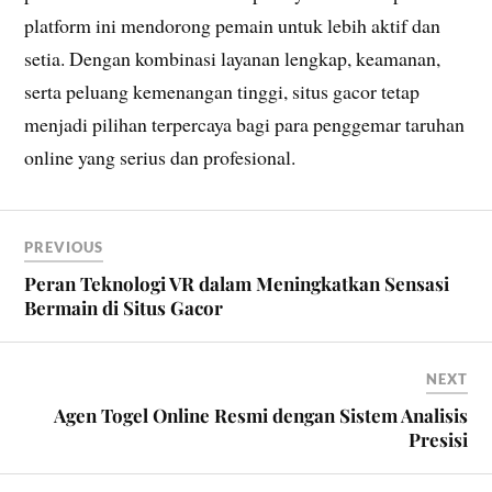
platform ini mendorong pemain untuk lebih aktif dan
setia. Dengan kombinasi layanan lengkap, keamanan,
serta peluang kemenangan tinggi, situs gacor tetap
menjadi pilihan terpercaya bagi para penggemar taruhan
online yang serius dan profesional.
PREVIOUS
Peran Teknologi VR dalam Meningkatkan Sensasi
Bermain di Situs Gacor
NEXT
Agen Togel Online Resmi dengan Sistem Analisis
Presisi