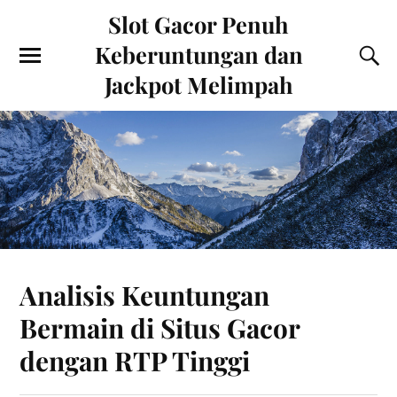
Slot Gacor Penuh
Keberuntungan dan
Jackpot Melimpah
Analisis Keuntungan
Bermain di Situs Gacor
dengan RTP Tinggi