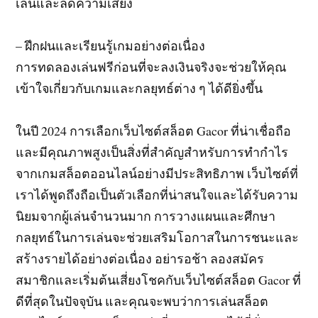
เล่นและลดความเสี่ยง
– ฝึกฝนและเรียนรู้เกมอย่างต่อเนื่อง
การทดลองเล่นฟรีก่อนที่จะลงเงินจริงจะช่วยให้คุณ
เข้าใจเกี่ยวกับเกมและกลยุทธ์ต่าง ๆ ได้ดียิ่งขึ้น
ในปี 2024 การเลือกเว็บไซต์สล็อต Gacor ที่น่าเชื่อถือ
และมีคุณภาพสูงเป็นสิ่งที่สำคัญสำหรับการทำกำไร
จากเกมสล็อตออนไลน์อย่างมีประสิทธิภาพ เว็บไซต์ที่
เราได้พูดถึงถือเป็นตัวเลือกที่น่าสนใจและได้รับความ
นิยมจากผู้เล่นจำนวนมาก การวางแผนและศึกษา
กลยุทธ์ในการเล่นจะช่วยเสริมโอกาสในการชนะและ
สร้างรายได้อย่างต่อเนื่อง อย่ารอช้า ลองสมัคร
สมาชิกและเริ่มต้นเสี่ยงโชคกับเว็บไซต์สล็อต Gacor ที่
ดีที่สุดในปัจจุบัน และคุณจะพบว่าการเล่นสล็อต