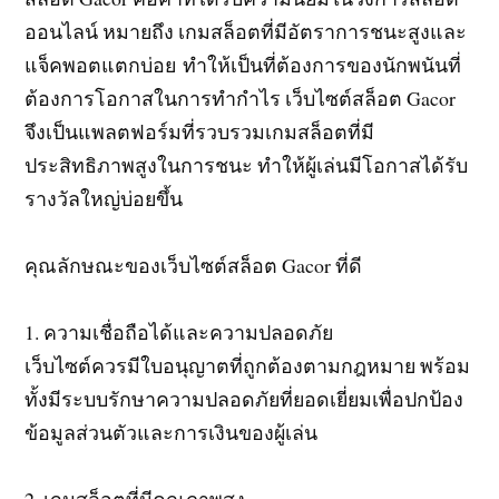
ออนไลน์ หมายถึง เกมสล็อตที่มีอัตราการชนะสูงและ
แจ็คพอตแตกบ่อย ทำให้เป็นที่ต้องการของนักพนันที่
ต้องการโอกาสในการทำกำไร เว็บไซต์สล็อต Gacor
จึงเป็นแพลตฟอร์มที่รวบรวมเกมสล็อตที่มี
ประสิทธิภาพสูงในการชนะ ทำให้ผู้เล่นมีโอกาสได้รับ
รางวัลใหญ่บ่อยขึ้น
คุณลักษณะของเว็บไซต์สล็อต Gacor ที่ดี
1. ความเชื่อถือได้และความปลอดภัย
เว็บไซต์ควรมีใบอนุญาตที่ถูกต้องตามกฎหมาย พร้อม
ทั้งมีระบบรักษาความปลอดภัยที่ยอดเยี่ยมเพื่อปกป้อง
ข้อมูลส่วนตัวและการเงินของผู้เล่น