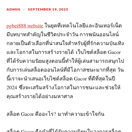
ADMIN
SEPTEMBER 19, 2025
pgbet888 website
ในยุคที่เทคโนโลยีและอินเทอร์เน็ต
มีบทบาทสำคัญในชีวิตประจำวัน การพนันออนไลน์
กลายเป็นตัวเลือกที่น่าสนใจสำหรับผู้ที่รักความบันเทิง
และโอกาสในการสร้างรายได้ เว็บไซต์สล็อต Gacor
ที่ได้รับความนิยมสูงตอนนี้ทำให้ผู้เล่นสามารถสนุกไป
กับการเล่นสล็อตออนไลน์ที่มีโอกาสชนะมากที่สุด วัน
นี้เราจะนำเสนอเว็บไซต์สล็อต Gacor ที่ดีที่สุดในปี
2024 ซึ่งจะเสริมสร้างโอกาสในการชนะและช่วยให้
คุณสร้างรายได้อย่างมหาศาล
สล็อต Gacor คืออะไร? มาทำความเข้าใจกัน
สล็อต Gacor คือคำที่ได้รับความนิยมในวงการสล็อต