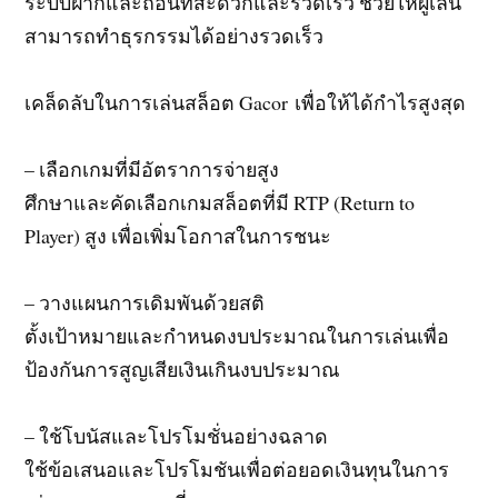
ระบบฝากและถอนที่สะดวกและรวดเร็ว ช่วยให้ผู้เล่น
สามารถทำธุรกรรมได้อย่างรวดเร็ว
เคล็ดลับในการเล่นสล็อต Gacor เพื่อให้ได้กำไรสูงสุด
– เลือกเกมที่มีอัตราการจ่ายสูง
ศึกษาและคัดเลือกเกมสล็อตที่มี RTP (Return to
Player) สูง เพื่อเพิ่มโอกาสในการชนะ
– วางแผนการเดิมพันด้วยสติ
ตั้งเป้าหมายและกำหนดงบประมาณในการเล่นเพื่อ
ป้องกันการสูญเสียเงินเกินงบประมาณ
– ใช้โบนัสและโปรโมชั่นอย่างฉลาด
ใช้ข้อเสนอและโปรโมชันเพื่อต่อยอดเงินทุนในการ