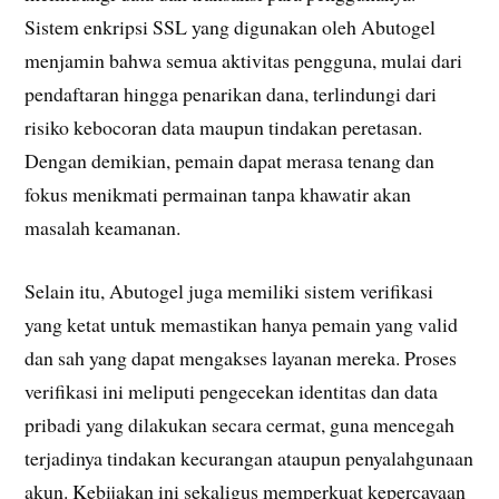
Sistem enkripsi SSL yang digunakan oleh Abutogel
menjamin bahwa semua aktivitas pengguna, mulai dari
pendaftaran hingga penarikan dana, terlindungi dari
risiko kebocoran data maupun tindakan peretasan.
Dengan demikian, pemain dapat merasa tenang dan
fokus menikmati permainan tanpa khawatir akan
masalah keamanan.
Selain itu, Abutogel juga memiliki sistem verifikasi
yang ketat untuk memastikan hanya pemain yang valid
dan sah yang dapat mengakses layanan mereka. Proses
verifikasi ini meliputi pengecekan identitas dan data
pribadi yang dilakukan secara cermat, guna mencegah
terjadinya tindakan kecurangan ataupun penyalahgunaan
akun. Kebijakan ini sekaligus memperkuat kepercayaan