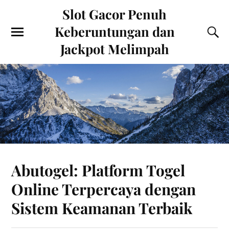
Slot Gacor Penuh
Keberuntungan dan
Jackpot Melimpah
Abutogel: Platform Togel
Online Terpercaya dengan
Sistem Keamanan Terbaik