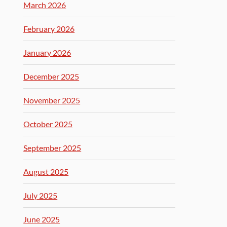
March 2026
February 2026
January 2026
December 2025
November 2025
October 2025
September 2025
August 2025
July 2025
June 2025