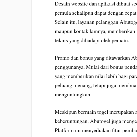
Desain website dan aplikasi dibuat 
pemula sekalipun dapat dengan cepa
Selain itu, layanan pelanggan Abutoge
maupun kontak lainnya, memberikan 
teknis yang dihadapi oleh pemain.
Promo dan bonus yang ditawarkan Abu
penggunanya. Mulai dari bonus penda
yang memberikan nilai lebih bagi pa
peluang menang, tetapi juga membua
menguntungkan.
Meskipun bermain togel merupakan a
keberuntungan, Abutogel juga menge
Platform ini menyediakan fitur pemb