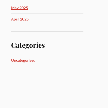
May 2025
April 2025
Categories
Uncategorized