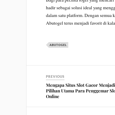
hadir sebagai solusi ideal yang me
dalam satu platform. Dengan semua k
Abutogel terus menjadi favorit di ka
ABUTOGEL
PREVIOUS
Mengapa Situs Slot Gacor Menjad
Pilihan Utama Para Penggemar Sl
Online