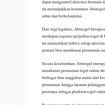
dapat mengontrol aktivitas bermain d
ini menunjukkan komitmen Abutogel
sehat dan berkelanjutan.
Dari segi legalitas, Abutogel beropera
meskipun regulasi perjudian togel di
ini memastikan bahwa setiap aktivitas
pemain bisa menikmati permainan ta
Secara keseluruhan, Abutogel merupak
menikmati permainan togel online de
berbagai fitur unggulan mulai dari k
permainan, hingga layanan pelanggan
posisinya sebagai platform togel onlin
Bagi para pecinta togel yang mencari 