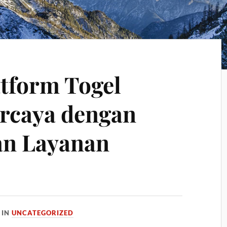
atform Togel
ercaya dengan
n Layanan
IN
UNCATEGORIZED