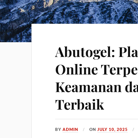
Abutogel: Pl
Online Terp
Keamanan da
Terbaik
BY
ADMIN
ON
JULY 10, 2025