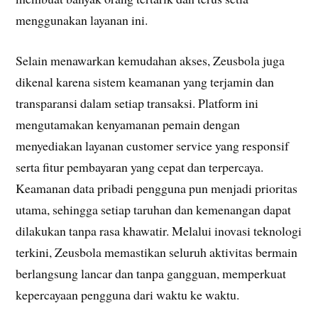
menggunakan layanan ini.
Selain menawarkan kemudahan akses, Zeusbola juga
dikenal karena sistem keamanan yang terjamin dan
transparansi dalam setiap transaksi. Platform ini
mengutamakan kenyamanan pemain dengan
menyediakan layanan customer service yang responsif
serta fitur pembayaran yang cepat dan terpercaya.
Keamanan data pribadi pengguna pun menjadi prioritas
utama, sehingga setiap taruhan dan kemenangan dapat
dilakukan tanpa rasa khawatir. Melalui inovasi teknologi
terkini, Zeusbola memastikan seluruh aktivitas bermain
berlangsung lancar dan tanpa gangguan, memperkuat
kepercayaan pengguna dari waktu ke waktu.