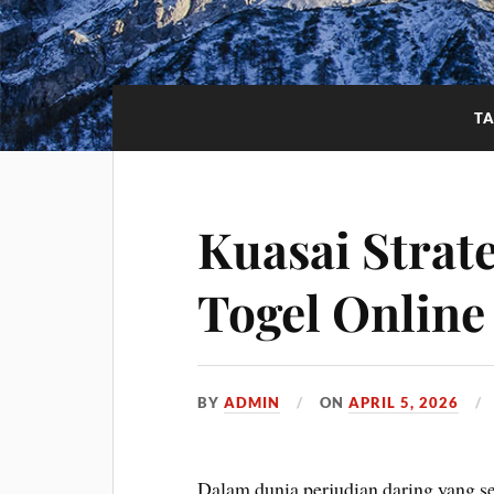
T
Kuasai Strate
Togel Online
BY
ADMIN
ON
APRIL 5, 2026
Dalam dunia perjudian daring yang s