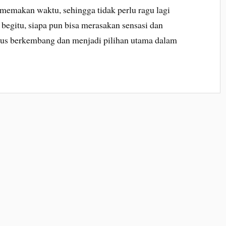
 memakan waktu, sehingga tidak perlu ragu lagi
egitu, siapa pun bisa merasakan sensasi dan
erus berkembang dan menjadi pilihan utama dalam