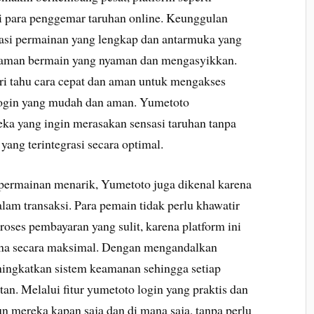
gi para penggemar taruhan online. Keunggulan
novasi permainan yang lengkap dan antarmuka yang
aman bermain yang nyaman dan mengasyikkan.
ari tahu cara cepat dan aman untuk mengakses
s login yang mudah dan aman. Yumetoto
ka yang ingin merasakan sensasi taruhan tanpa
yang terintegrasi secara optimal.
ermainan menarik, Yumetoto juga dikenal karena
alam transaksi. Para pemain tidak perlu khawatir
roses pembayaran yang sulit, karena platform ini
na secara maksimal. Dengan mengandalkan
eningkatkan sistem keamanan sehingga setiap
tan. Melalui fitur yumetoto login yang praktis dan
n mereka kapan saja dan di mana saja, tanpa perlu