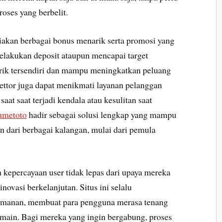
oses yang berbelit.
diakan berbagai bonus menarik serta promosi yang
lakukan deposit ataupun mencapai target
 tarik tersendiri dan mampu meningkatkan peluang
ettor juga dapat menikmati layanan pelanggan
aat saat terjadi kendala atau kesulitan saat
umetoto
hadir sebagai solusi lengkap yang mampu
dari berbagai kalangan, mulai dari pemula
kepercayaan user tidak lepas dari upaya mereka
novasi berkelanjutan. Situs ini selalu
manan, membuat para pengguna merasa tenang
main. Bagi mereka yang ingin bergabung, proses