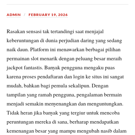
ADMIN
FEBRUARY 19, 2026
Rasakan sensasi tak tertandingi saat menjajal
keberuntungan di dunia perjudian daring yang sedang
naik daun. Platform ini menawarkan berbagai pilihan
permainan slot menarik dengan peluang besar meraih
jackpot fantastis. Banyak pengguna mengaku puas
karena proses pendaftaran dan login ke situs ini sangat
mudah, bahkan bagi pemula sekalipun. Dengan
tampilan yang ramah pengguna, pengalaman bermain
menjadi semakin menyenangkan dan menguntungkan.
Tidak heran jika banyak yang tergiur untuk mencoba
peruntungan mereka di sana, berharap mendapatkan
kemenangan besar yang mampu mengubah nasib dalam