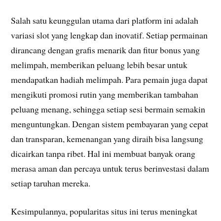
Salah satu keunggulan utama dari platform ini adalah
variasi slot yang lengkap dan inovatif. Setiap permainan
dirancang dengan grafis menarik dan fitur bonus yang
melimpah, memberikan peluang lebih besar untuk
mendapatkan hadiah melimpah. Para pemain juga dapat
mengikuti promosi rutin yang memberikan tambahan
peluang menang, sehingga setiap sesi bermain semakin
menguntungkan. Dengan sistem pembayaran yang cepat
dan transparan, kemenangan yang diraih bisa langsung
dicairkan tanpa ribet. Hal ini membuat banyak orang
merasa aman dan percaya untuk terus berinvestasi dalam
setiap taruhan mereka.
Kesimpulannya, popularitas situs ini terus meningkat