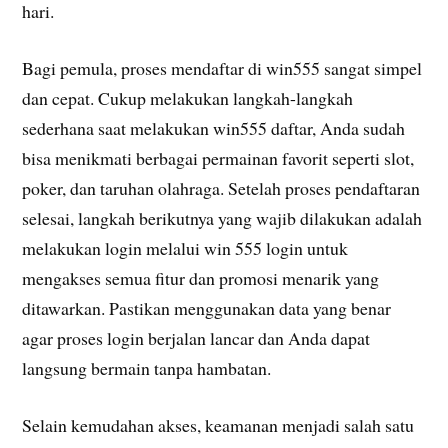
hari.
Bagi pemula, proses mendaftar di win555 sangat simpel
dan cepat. Cukup melakukan langkah-langkah
sederhana saat melakukan win555 daftar, Anda sudah
bisa menikmati berbagai permainan favorit seperti slot,
poker, dan taruhan olahraga. Setelah proses pendaftaran
selesai, langkah berikutnya yang wajib dilakukan adalah
melakukan login melalui win 555 login untuk
mengakses semua fitur dan promosi menarik yang
ditawarkan. Pastikan menggunakan data yang benar
agar proses login berjalan lancar dan Anda dapat
langsung bermain tanpa hambatan.
Selain kemudahan akses, keamanan menjadi salah satu