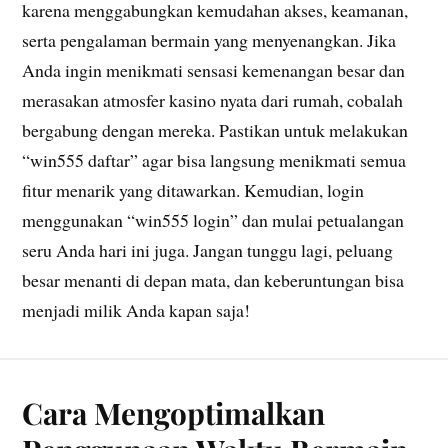
karena menggabungkan kemudahan akses, keamanan,
serta pengalaman bermain yang menyenangkan. Jika
Anda ingin menikmati sensasi kemenangan besar dan
merasakan atmosfer kasino nyata dari rumah, cobalah
bergabung dengan mereka. Pastikan untuk melakukan
“win555 daftar” agar bisa langsung menikmati semua
fitur menarik yang ditawarkan. Kemudian, login
menggunakan “win555 login” dan mulai petualangan
seru Anda hari ini juga. Jangan tunggu lagi, peluang
besar menanti di depan mata, dan keberuntungan bisa
menjadi milik Anda kapan saja!
Cara Mengoptimalkan