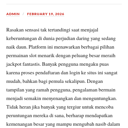
ADMIN
FEBRUARY 19, 2026
Rasakan sensasi tak tertandingi saat menjajal
keberuntungan di dunia perjudian daring yang sedang
naik daun. Platform ini menawarkan berbagai pilihan
permainan slot menarik dengan peluang besar meraih
jackpot fantastis. Banyak pengguna mengaku puas
karena proses pendaftaran dan login ke situs ini sangat
mudah, bahkan bagi pemula sekalipun. Dengan
tampilan yang ramah pengguna, pengalaman bermain
menjadi semakin menyenangkan dan menguntungkan.
Tidak heran jika banyak yang tergiur untuk mencoba
peruntungan mereka di sana, berharap mendapatkan
kemenangan besar yang mampu mengubah nasib dalam