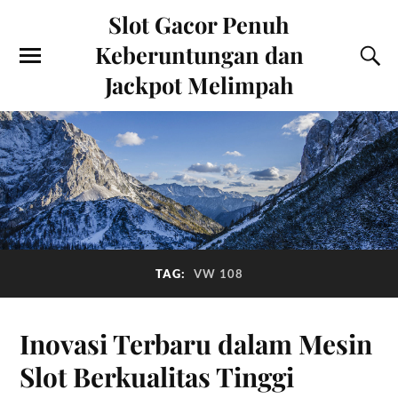
Slot Gacor Penuh
Keberuntungan dan
Jackpot Melimpah
TAG:
VW 108
Inovasi Terbaru dalam Mesin
Slot Berkualitas Tinggi