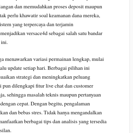
kalangan dan memudahkan proses deposit maupun
 tak perlu khawatir soal keamanan dana mereka,
istem yang terpercaya dan terjamin
 menjadikan versace4d sebagai salah satu bandar
ini.
ga menawarkan variasi permainan lengkap, mulai
lu update setiap hari. Berbagai pilihan ini
aikan strategi dan meningkatkan peluang
i pun dilengkapi fitur live chat dan customer
ja, sehingga masalah teknis maupun pertanyaan
n dengan cepat. Dengan begitu, pengalaman
an dan bebas stres. Tidak hanya mengandalkan
nfaatkan berbagai tips dan analisis yang tersedia
ilan.