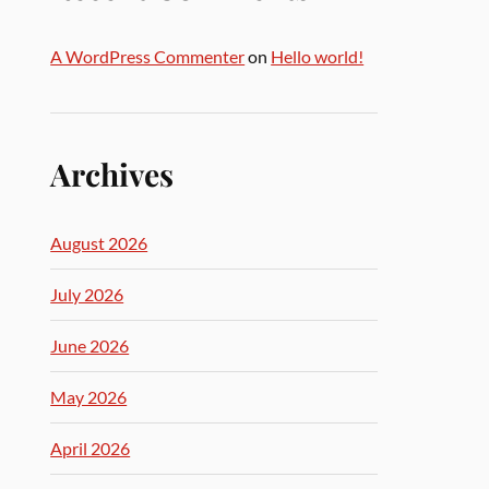
A WordPress Commenter
on
Hello world!
Archives
August 2026
July 2026
June 2026
May 2026
April 2026