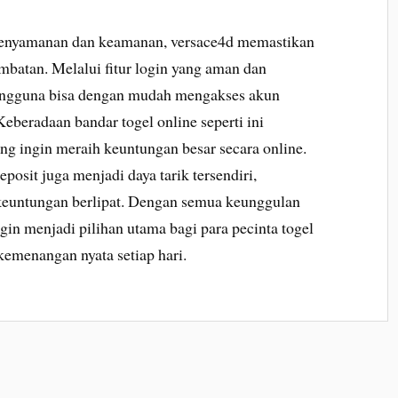
kenyamanan dan keamanan, versace4d memastikan
ambatan. Melalui fitur login yang aman dan
 pengguna bisa dengan mudah mengakses akun
eberadaan bandar togel online seperti ini
 ingin meraih keuntungan besar secara online.
osit juga menjadi daya tarik tersendiri,
euntungan berlipat. Dengan semua keunggulan
ogin menjadi pilihan utama bagi para pecinta togel
kemenangan nyata setiap hari.