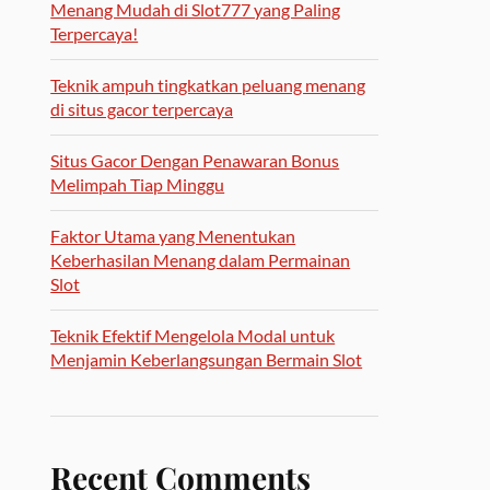
Menang Mudah di Slot777 yang Paling
Terpercaya!
Teknik ampuh tingkatkan peluang menang
di situs gacor terpercaya
Situs Gacor Dengan Penawaran Bonus
Melimpah Tiap Minggu
Faktor Utama yang Menentukan
Keberhasilan Menang dalam Permainan
Slot
Teknik Efektif Mengelola Modal untuk
Menjamin Keberlangsungan Bermain Slot
Recent Comments