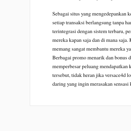
Sebagai situs yang mengedepankan 
setiap transaksi berlangsung tanpa h
terintegrasi dengan sistem terbaru,
mereka kapan saja dan di mana saja. K
memang sangat membantu mereka yang
Berbagai promo menarik dan bonus dep
memperbesar peluang mendapatkan k
tersebut, tidak heran jika versace4d l
daring yang ingin merasakan sensasi 