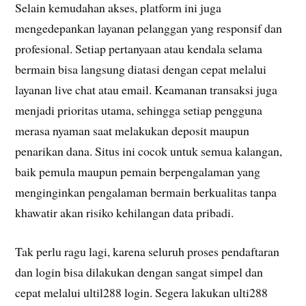
Selain kemudahan akses, platform ini juga
mengedepankan layanan pelanggan yang responsif dan
profesional. Setiap pertanyaan atau kendala selama
bermain bisa langsung diatasi dengan cepat melalui
layanan live chat atau email. Keamanan transaksi juga
menjadi prioritas utama, sehingga setiap pengguna
merasa nyaman saat melakukan deposit maupun
penarikan dana. Situs ini cocok untuk semua kalangan,
baik pemula maupun pemain berpengalaman yang
menginginkan pengalaman bermain berkualitas tanpa
khawatir akan risiko kehilangan data pribadi.
Tak perlu ragu lagi, karena seluruh proses pendaftaran
dan login bisa dilakukan dengan sangat simpel dan
cepat melalui ultil288 login. Segera lakukan ulti288