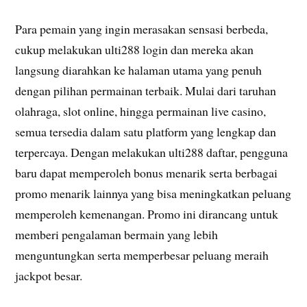
Para pemain yang ingin merasakan sensasi berbeda,
cukup melakukan ulti288 login dan mereka akan
langsung diarahkan ke halaman utama yang penuh
dengan pilihan permainan terbaik. Mulai dari taruhan
olahraga, slot online, hingga permainan live casino,
semua tersedia dalam satu platform yang lengkap dan
terpercaya. Dengan melakukan ulti288 daftar, pengguna
baru dapat memperoleh bonus menarik serta berbagai
promo menarik lainnya yang bisa meningkatkan peluang
memperoleh kemenangan. Promo ini dirancang untuk
memberi pengalaman bermain yang lebih
menguntungkan serta memperbesar peluang meraih
jackpot besar.