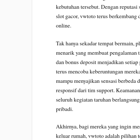
kebutuhan tersebut. Dengan reputasi 
slot gacor, vwtoto terus berkembang 
online.
Tak hanya sekadar tempat bermain, p
menarik yang membuat pengalaman t
dan bonus deposit menjadikan setiap
terus mencoba keberuntungan mereka.
mampu menyajikan sensasi berbeda dib
responsif dari tim support. Keamanan
seluruh kegiatan taruhan berlangsung
pribadi.
Akhirnya, bagi mereka yang ingin me
keluar rumah, vwtoto adalah pilihan 