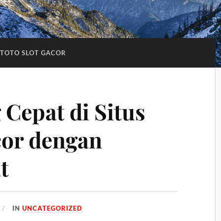
TOTO SLOT GACOR
Cepat di Situs
cor dengan
t
IN
UNCATEGORIZED