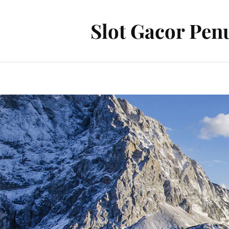
Slot Gacor Pe