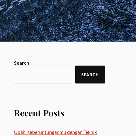
Search
SEARCH
Recent Posts
Ubah Keberuntunganmu dengan Teknik