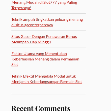
Menang Mudah di Slot777 yang Paling
Terpercaya!
Teknik ampuh tingkatkan peluang menang
di situs gacor terpercaya
Situs Gacor Dengan Penawaran Bonus
Melimpah Tiap Minggu
Faktor Utama yang Menentukan
Keberhasilan Menang dalam Permainan
Slot
Teknik Efektif Mengelola Modal untuk
Menjamin Keberlangsungan Bermain Slot
Recent Comments