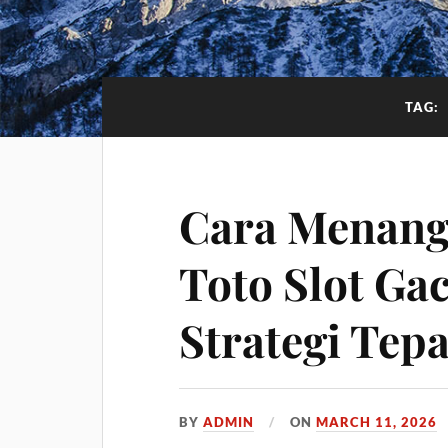
TAG:
Cara Menang 
Toto Slot Ga
Strategi Tepa
BY
ADMIN
ON
MARCH 11, 2026