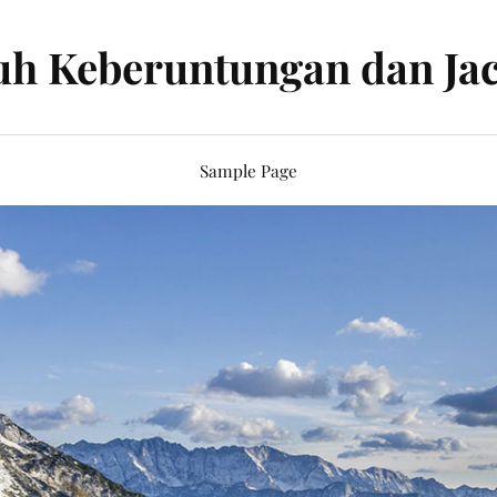
nuh Keberuntungan dan Ja
Sample Page