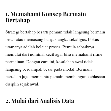
1. Memahami Konsep Bermain
Bertahap
Strategi bertahap berarti pemain tidak langsung bermain
besar atau memasang banyak angka sekaligus. Fokus
utamanya adalah belajar proses. Pemula sebaiknya
memulai dari nominal kecil agar bisa memahami ritme
permainan. Dengan cara ini, kesalahan awal tidak
langsung berdampak besar pada modal. Bermain
bertahap juga membantu pemain membangun kebiasaan
disiplin sejak awal.
2. Mulai dari Analisis Data