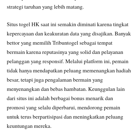
strategi taruhan yang lebih matang.
Situs togel HK saat ini semakin diminati karena tingkat
kepercayaan dan keakuratan data yang disajikan. Banyak
bettor yang memilih Tribuntogel sebagai tempat
bermain karena reputasinya yang solid dan pelayanan
pelanggan yang responsif. Melalui platform ini, pemain
tidak hanya mendapatkan peluang memenangkan hadiah
besar, tetapi juga pengalaman bermain yang
menyenangkan dan bebas hambatan. Keunggulan lain
dari situs ini adalah berbagai bonus menarik dan
promosi yang selalu diperbarui, mendorong pemain
untuk terus berpartisipasi dan meningkatkan peluang
keuntungan mereka.