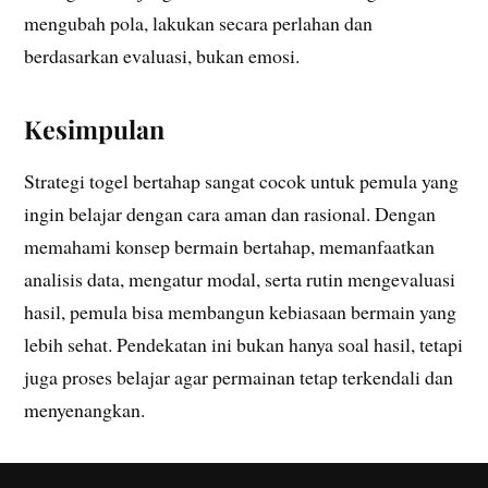
mengubah pola, lakukan secara perlahan dan
berdasarkan evaluasi, bukan emosi.
Kesimpulan
Strategi togel bertahap sangat cocok untuk pemula yang
ingin belajar dengan cara aman dan rasional. Dengan
memahami konsep bermain bertahap, memanfaatkan
analisis data, mengatur modal, serta rutin mengevaluasi
hasil, pemula bisa membangun kebiasaan bermain yang
lebih sehat. Pendekatan ini bukan hanya soal hasil, tetapi
juga proses belajar agar permainan tetap terkendali dan
menyenangkan.