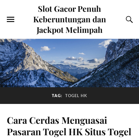
Slot Gacor Penuh
Keberuntungan dan
Jackpot Melimpah
TAG:
TOGEL HK
Cara Cerdas Menguasai
Pasaran Togel HK Situs Togel