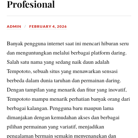
Profesional
ADMIN
FEBRUARY 4, 2026
Banyak pengguna internet saat ini mencari hiburan seru
dan menguntungkan melalui berbagai platform daring.
Salah satu nama yang sedang naik daun adalah
Tempototo, sebuah situs yang menawarkan sensasi
berbeda dalam dunia taruhan dan permainan daring.
Dengan tampilan yang menarik dan fitur yang inovatif,
Tempototo mampu menarik perhatian banyak orang dari
berbagai kalangan. Pengguna baru maupun lama
dimanjakan dengan kemudahan akses dan berbagai
pilihan permainan yang variatif, menjadikan
pengalaman bermain semakin menyenangkan dan