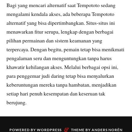
Bagi yang mencari alternatif saat Tempototo sedang
mengalami kendala akses, ada beberapa Tempototo
alternatif yang bisa dipertimbangkan. Situs-situs ini
menawarkan fitur serupa, lengkap dengan berbagai
pilihan permainan dan sistem keamanan yang
terpercaya. Dengan begitu, pemain tetap bisa menikmati
pengalaman seru dan menguntungkan tanpa harus
khawatir kehilangan akses. Melalui berbagai opsi ini,
para penggemar judi daring tetap bisa menyalurkan
keberuntungan mereka tanpa hambatan, menjadikan
setiap hari penuh kesempatan dan keseruan tak
berujung.
&
POWERED BY
WORDPRESS
THEME BY
ANDERS NORÉN