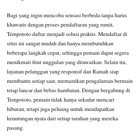
Bagi yang ingin mencoba sensasi berbeda tanpa harus
khawatir dengan proses pendaftaran yang rumit,
Tempototo daftar menjadi solusi praktis. Mendaftar di
situs ini sangat mudah dan hanya membutuhkan
beberapa langkah cepat, sehingga pemain dapat segera
menikmati fitur unggulan yang ditawarkan. Selain itu,
layanan pelanggan yang responsif dan Ramah siap
membantu setiap saat, memastikan pengalaman bermain
tetap lancar dan bebas hambatan. Dengan bergabung di
Tempototo, pemain tidak hanya sekadar mencari
hiburan, tetapi juga peluang untuk mendapatkan
keuntungan nyata dari setiap taruhan yang mereka
pasang.