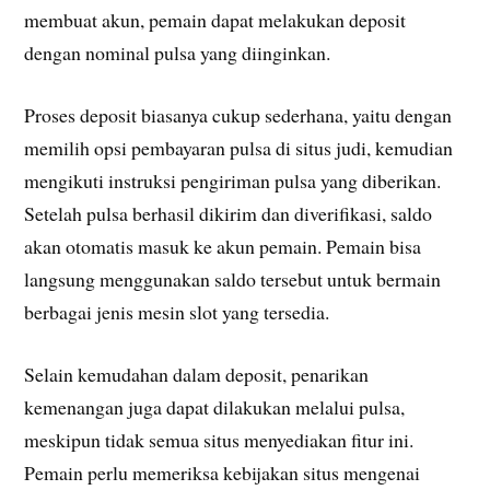
membuat akun, pemain dapat melakukan deposit
dengan nominal pulsa yang diinginkan.
Proses deposit biasanya cukup sederhana, yaitu dengan
memilih opsi pembayaran pulsa di situs judi, kemudian
mengikuti instruksi pengiriman pulsa yang diberikan.
Setelah pulsa berhasil dikirim dan diverifikasi, saldo
akan otomatis masuk ke akun pemain. Pemain bisa
langsung menggunakan saldo tersebut untuk bermain
berbagai jenis mesin slot yang tersedia.
Selain kemudahan dalam deposit, penarikan
kemenangan juga dapat dilakukan melalui pulsa,
meskipun tidak semua situs menyediakan fitur ini.
Pemain perlu memeriksa kebijakan situs mengenai