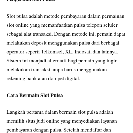
Slot pulsa adalah metode pembayaran dalam permainan
slot online yang memanfaatkan pulsa telepon seluler
sebagai alat transaksi. Dengan metode ini, pemain dapat
melakukan deposit menggunakan pulsa dari berbagai
operator seperti Telkomsel, XL, Indosat, dan lainnya.
Sistem ini menjadi alternatif bagi pemain yang ingin
melakukan transaksi tanpa harus menggunakan
rekening bank atau dompet digital.
Cara Bermain Slot Pulsa
Langkah pertama dalam bermain slot pulsa adalah
memilih situs judi online yang menyediakan layanan
pembayaran dengan pulsa. Setelah mendaftar dan