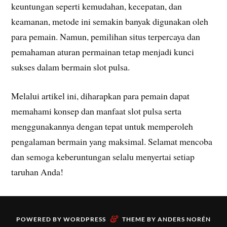
keuntungan seperti kemudahan, kecepatan, dan
keamanan, metode ini semakin banyak digunakan oleh
para pemain. Namun, pemilihan situs terpercaya dan
pemahaman aturan permainan tetap menjadi kunci
sukses dalam bermain slot pulsa.
Melalui artikel ini, diharapkan para pemain dapat
memahami konsep dan manfaat slot pulsa serta
menggunakannya dengan tepat untuk memperoleh
pengalaman bermain yang maksimal. Selamat mencoba
dan semoga keberuntungan selalu menyertai setiap
taruhan Anda!
&
POWERED BY
WORDPRESS
THEME BY
ANDERS NORÉN