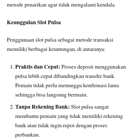
metode penarikan agar tidak mengalami kendala.
Keunggulan Slot Pulsa
Penggunaan slot pulsa sebagai metode transaksi
memiliki berbagai keuntungan, di antaranya:
Praktis dan Cepat:
Proses deposit menggunakan
pulsa lebih cepat dibandingkan transfer bank.
Pemain tidak perlu menunggu konfirmasi lama
sehingga bisa langsung bermain.
Tanpa Rekening Bank:
Slot pulsa sangat
membantu pemain yang tidak memiliki rekening
bank atau tidak ingin repot dengan proses
perbankan.