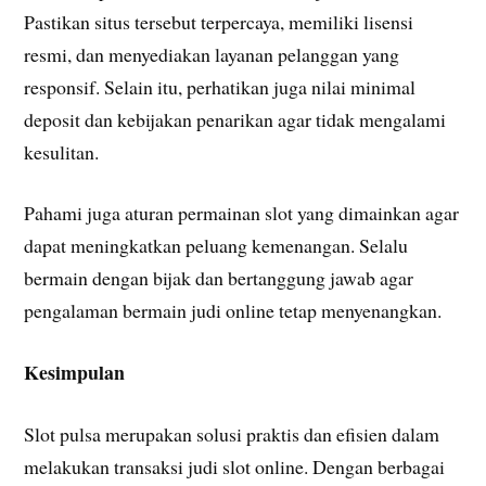
Pastikan situs tersebut terpercaya, memiliki lisensi
resmi, dan menyediakan layanan pelanggan yang
responsif. Selain itu, perhatikan juga nilai minimal
deposit dan kebijakan penarikan agar tidak mengalami
kesulitan.
Pahami juga aturan permainan slot yang dimainkan agar
dapat meningkatkan peluang kemenangan. Selalu
bermain dengan bijak dan bertanggung jawab agar
pengalaman bermain judi online tetap menyenangkan.
Kesimpulan
Slot pulsa merupakan solusi praktis dan efisien dalam
melakukan transaksi judi slot online. Dengan berbagai