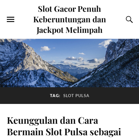
Slot Gacor Penuh
Keberuntungan dan
Jackpot Melimpah
TAG:
SLOT PULSA
Keunggulan dan Cara
Bermain Slot Pulsa sebagai