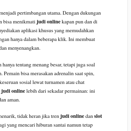
 menjadi pertimbangan utama. Dengan dukungan
judi online
in bisa menikmati
kapan pun dan di
nyediakan aplikasi khusus yang memudahkan
angan hanya dalam beberapa klik. Ini membuat
 dan menyenangkan.
 hanya tentang menang besar, tetapi juga soal
Pemain bisa merasakan adrenalin saat spin,
keseruan sosial lewat turnamen atau chat
judi online
a
lebih dari sekadar permainan: ini
 dan aman.
judi online
slot
enarik, tidak heran jika tren
dan
agi yang mencari hiburan santai namun tetap