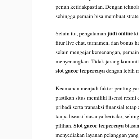
penuh ketidakpastian. Dengan teknolo
sehingga pemain bisa membuat strate
judi online
Selain itu, pengalaman
ki
fitur live chat, turnamen, dan bonus h
selain mengejar kemenangan, pemain 
menyenangkan. Tidak jarang komunita
slot gacor terpercaya
dengan lebih 
Keamanan menjadi faktor penting yan
pastikan situs memiliki lisensi resmi
pribadi serta transaksi finansial tet
tanpa lisensi biasanya berisiko, seh
Slot gacor terpercaya
pilihan.
biasan
menyediakan layanan pelanggan yang 