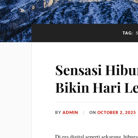
TAG:
Sensasi Hibu
Bikin Hari L
BY
ADMIN
ON
OCTOBER 2, 2025
Di era digital seperti sekarang, hibur