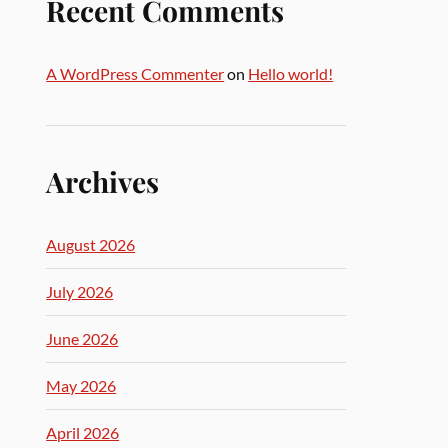
Recent Comments
A WordPress Commenter
on
Hello world!
Archives
August 2026
July 2026
June 2026
May 2026
April 2026