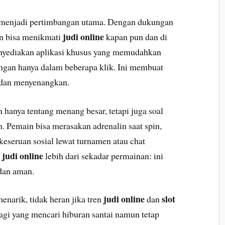
 menjadi pertimbangan utama. Dengan dukungan
judi online
in bisa menikmati
kapan pun dan di
nyediakan aplikasi khusus yang memudahkan
angan hanya dalam beberapa klik. Ini membuat
 dan menyenangkan.
 hanya tentang menang besar, tetapi juga soal
Pemain bisa merasakan adrenalin saat spin,
keseruan sosial lewat turnamen atau chat
judi online
a
lebih dari sekadar permainan: ini
 dan aman.
judi online
slot
enarik, tidak heran jika tren
dan
agi yang mencari hiburan santai namun tetap