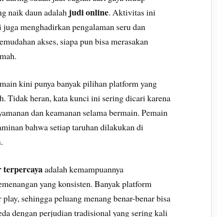
judi online
ang naik daun adalah
. Aktivitas ini
pi juga menghadirkan pengalaman seru dan
emudahan akses, siapa pun bisa merasakan
umah.
emain kini punya banyak pilihan platform yang
Tidak heran, kata kunci ini sering dicari karena
enyamanan dan keamanan selama bermain. Pemain
jaminan bahwa setiap taruhan dilakukan di
.
r terpercaya
adalah kemampuannya
emenangan yang konsisten. Banyak platform
 play, sehingga peluang menang benar-benar bisa
eda dengan perjudian tradisional yang sering kali