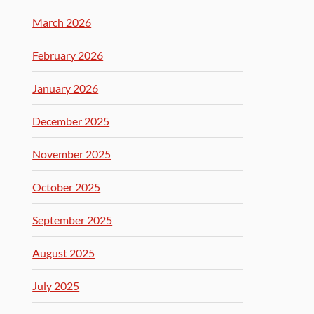
March 2026
February 2026
January 2026
December 2025
November 2025
October 2025
September 2025
August 2025
July 2025