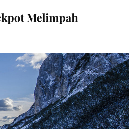
ckpot Melimpah