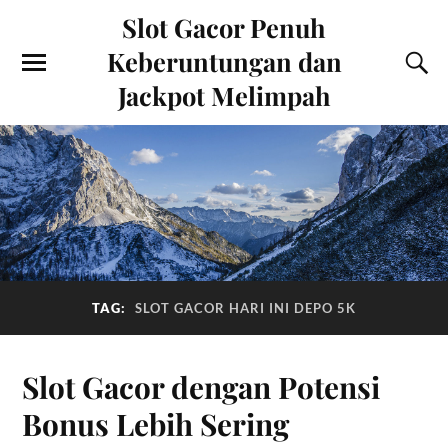
Slot Gacor Penuh
Keberuntungan dan
Jackpot Melimpah
TAG:
SLOT GACOR HARI INI DEPO 5K
Slot Gacor dengan Potensi
Bonus Lebih Sering