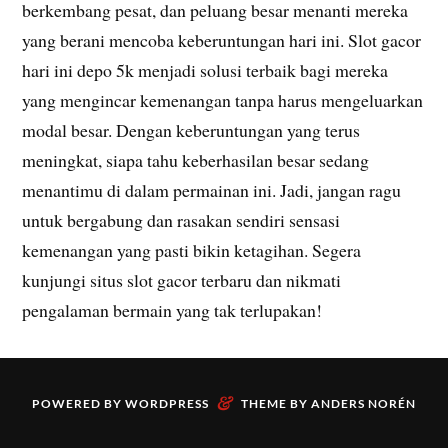
berkembang pesat, dan peluang besar menanti mereka
yang berani mencoba keberuntungan hari ini. Slot gacor
hari ini depo 5k menjadi solusi terbaik bagi mereka
yang mengincar kemenangan tanpa harus mengeluarkan
modal besar. Dengan keberuntungan yang terus
meningkat, siapa tahu keberhasilan besar sedang
menantimu di dalam permainan ini. Jadi, jangan ragu
untuk bergabung dan rasakan sendiri sensasi
kemenangan yang pasti bikin ketagihan. Segera
kunjungi situs slot gacor terbaru dan nikmati
pengalaman bermain yang tak terlupakan!
&
POWERED BY
WORDPRESS
THEME BY
ANDERS NORÉN