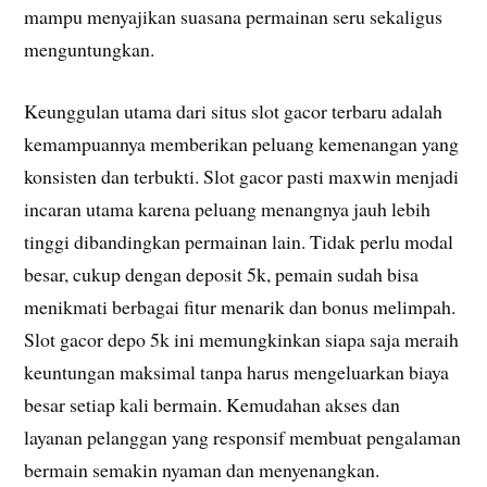
mampu menyajikan suasana permainan seru sekaligus
menguntungkan.
Keunggulan utama dari situs slot gacor terbaru adalah
kemampuannya memberikan peluang kemenangan yang
konsisten dan terbukti. Slot gacor pasti maxwin menjadi
incaran utama karena peluang menangnya jauh lebih
tinggi dibandingkan permainan lain. Tidak perlu modal
besar, cukup dengan deposit 5k, pemain sudah bisa
menikmati berbagai fitur menarik dan bonus melimpah.
Slot gacor depo 5k ini memungkinkan siapa saja meraih
keuntungan maksimal tanpa harus mengeluarkan biaya
besar setiap kali bermain. Kemudahan akses dan
layanan pelanggan yang responsif membuat pengalaman
bermain semakin nyaman dan menyenangkan.