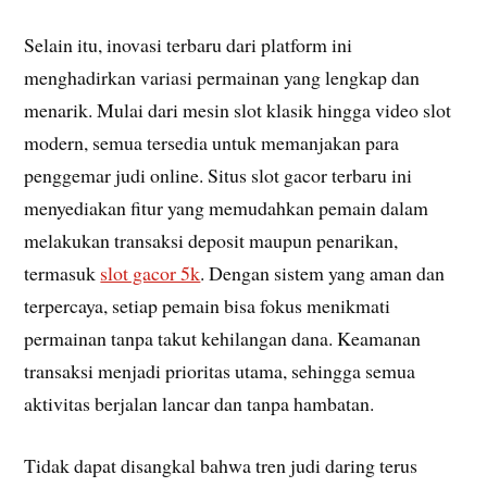
Selain itu, inovasi terbaru dari platform ini
menghadirkan variasi permainan yang lengkap dan
menarik. Mulai dari mesin slot klasik hingga video slot
modern, semua tersedia untuk memanjakan para
penggemar judi online. Situs slot gacor terbaru ini
menyediakan fitur yang memudahkan pemain dalam
melakukan transaksi deposit maupun penarikan,
termasuk
slot gacor 5k
. Dengan sistem yang aman dan
terpercaya, setiap pemain bisa fokus menikmati
permainan tanpa takut kehilangan dana. Keamanan
transaksi menjadi prioritas utama, sehingga semua
aktivitas berjalan lancar dan tanpa hambatan.
Tidak dapat disangkal bahwa tren judi daring terus