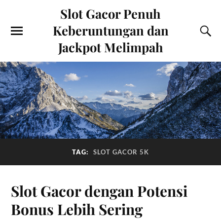
Slot Gacor Penuh
Keberuntungan dan
Jackpot Melimpah
TAG:
SLOT GACOR 5K
Slot Gacor dengan Potensi
Bonus Lebih Sering