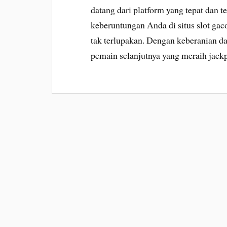
datang dari platform yang tepat dan t
keberuntungan Anda di situs slot gac
tak terlupakan. Dengan keberanian d
pemain selanjutnya yang meraih jackpot