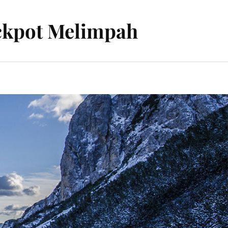
ckpot Melimpah