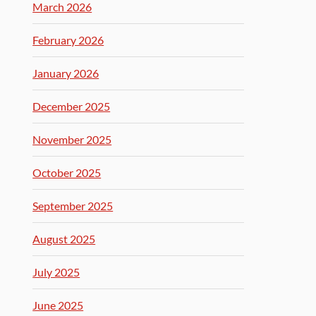
March 2026
February 2026
January 2026
December 2025
November 2025
October 2025
September 2025
August 2025
July 2025
June 2025