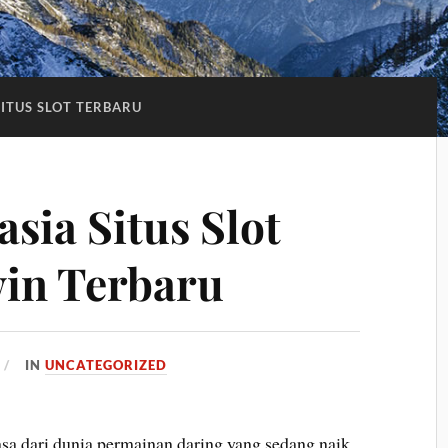
SITUS SLOT TERBARU
sia Situs Slot
in Terbaru
IN
UNCATEGORIZED
asa dari dunia permainan daring yang sedang naik