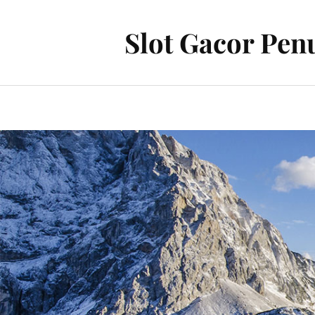
Slot Gacor Pe