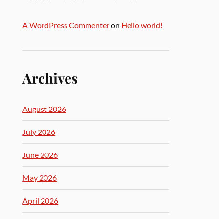
A WordPress Commenter
on
Hello world!
Archives
August 2026
July 2026
June 2026
May 2026
April 2026