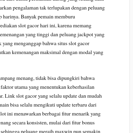
awarkan pengalaman tak terlupakan dengan peluang
ap harinya. Banyak pemain memburu
ediakan slot gacor hari ini, karena memang
 kemenangan yang tinggi dan peluang jackpot yang
k yang menganggap bahwa situs slot gacor
patkan kemenangan maksimal dengan modal yang
mpang menang, tidak bisa dipungkiri bahwa
i faktor utama yang menentukan keberhasilan
 Link slot gacor yang selalu update dan mudah
ain bisa selalu mengikuti update terbaru dari
slot ini menawarkan berbagai fitur menarik yang
ng secara konsisten, mulai dari fitur bonus
h, sehingga peluang meraih maxwin pun semakin