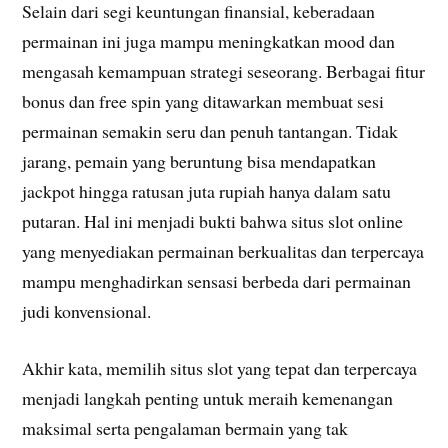
Selain dari segi keuntungan finansial, keberadaan
permainan ini juga mampu meningkatkan mood dan
mengasah kemampuan strategi seseorang. Berbagai fitur
bonus dan free spin yang ditawarkan membuat sesi
permainan semakin seru dan penuh tantangan. Tidak
jarang, pemain yang beruntung bisa mendapatkan
jackpot hingga ratusan juta rupiah hanya dalam satu
putaran. Hal ini menjadi bukti bahwa situs slot online
yang menyediakan permainan berkualitas dan terpercaya
mampu menghadirkan sensasi berbeda dari permainan
judi konvensional.
Akhir kata, memilih situs slot yang tepat dan terpercaya
menjadi langkah penting untuk meraih kemenangan
maksimal serta pengalaman bermain yang tak