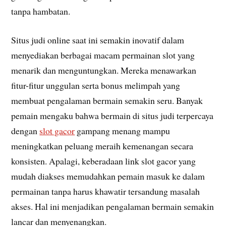
tanpa hambatan.
Situs judi online saat ini semakin inovatif dalam
menyediakan berbagai macam permainan slot yang
menarik dan menguntungkan. Mereka menawarkan
fitur-fitur unggulan serta bonus melimpah yang
membuat pengalaman bermain semakin seru. Banyak
pemain mengaku bahwa bermain di situs judi terpercaya
dengan
slot gacor
gampang menang mampu
meningkatkan peluang meraih kemenangan secara
konsisten. Apalagi, keberadaan link slot gacor yang
mudah diakses memudahkan pemain masuk ke dalam
permainan tanpa harus khawatir tersandung masalah
akses. Hal ini menjadikan pengalaman bermain semakin
lancar dan menyenangkan.