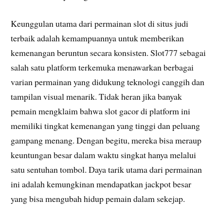
Keunggulan utama dari permainan slot di situs judi
terbaik adalah kemampuannya untuk memberikan
kemenangan beruntun secara konsisten. Slot777 sebagai
salah satu platform terkemuka menawarkan berbagai
varian permainan yang didukung teknologi canggih dan
tampilan visual menarik. Tidak heran jika banyak
pemain mengklaim bahwa slot gacor di platform ini
memiliki tingkat kemenangan yang tinggi dan peluang
gampang menang. Dengan begitu, mereka bisa meraup
keuntungan besar dalam waktu singkat hanya melalui
satu sentuhan tombol. Daya tarik utama dari permainan
ini adalah kemungkinan mendapatkan jackpot besar
yang bisa mengubah hidup pemain dalam sekejap.