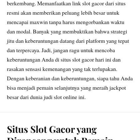
berkembang. Memanfaatkan link slot gacor dari situs
resmi akan memberikan peluang lebih besar untuk
mencapai maxwin tanpa harus mengorbankan waktu
dan modal. Banyak yang membuktikan bahwa strategi
jitu dan keberuntungan datang dari platform yang tepat
dan terpercaya. Jadi, jangan ragu untuk mencoba
keberuntungan Anda di situs slot gacor hari ini dan
rasakan sensasi kemenangan yang tak terlupakan.
Dengan keberanian dan keberuntungan, siapa tahu Anda
bisa menjadi pemain selanjutnya yang meraih jackpot
besar dari dunia judi slot online ini.
Situs Slot Gacor yang