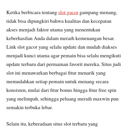
Ketika berbicara tentang
slot gacor
gampang menang,
tidak bisa dipungkiri bahwa kualitas dan kecepatan
akses menjadi faktor utama yang menentukan
keberhasilan Anda dalam meraih kemenangan besar.
Link slot gacor yang selalu update dan mudah diakses
menjadi kunci utama agar pemain bisa selalu mengikuti
update terbaru dari permainan favorit mereka. Situs judi
slot ini menawarkan berbagai fitur menarik yang
memudahkan setiap pemain untuk menang secara
konsisten, mulai dari fitur bonus hingga fitur free spin
yang melimpah, sehingga peluang meraih maxwin pun
semakin terbuka lebar.
Selain itu, keberadaan situs slot terbaru yang