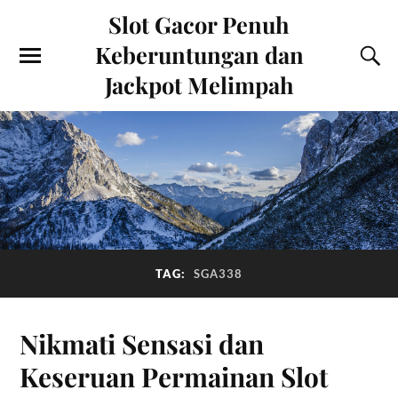
Slot Gacor Penuh
Keberuntungan dan
Jackpot Melimpah
TAG:
SGA338
Nikmati Sensasi dan
Keseruan Permainan Slot