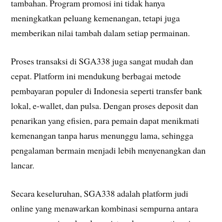
tambahan. Program promosi ini tidak hanya
meningkatkan peluang kemenangan, tetapi juga
memberikan nilai tambah dalam setiap permainan.
Proses transaksi di SGA338 juga sangat mudah dan
cepat. Platform ini mendukung berbagai metode
pembayaran populer di Indonesia seperti transfer bank
lokal, e-wallet, dan pulsa. Dengan proses deposit dan
penarikan yang efisien, para pemain dapat menikmati
kemenangan tanpa harus menunggu lama, sehingga
pengalaman bermain menjadi lebih menyenangkan dan
lancar.
Secara keseluruhan, SGA338 adalah platform judi
online yang menawarkan kombinasi sempurna antara