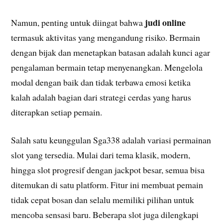
judi online
Namun, penting untuk diingat bahwa
termasuk aktivitas yang mengandung risiko. Bermain
dengan bijak dan menetapkan batasan adalah kunci agar
pengalaman bermain tetap menyenangkan. Mengelola
modal dengan baik dan tidak terbawa emosi ketika
kalah adalah bagian dari strategi cerdas yang harus
diterapkan setiap pemain.
Salah satu keunggulan Sga338 adalah variasi permainan
slot yang tersedia. Mulai dari tema klasik, modern,
hingga slot progresif dengan jackpot besar, semua bisa
ditemukan di satu platform. Fitur ini membuat pemain
tidak cepat bosan dan selalu memiliki pilihan untuk
mencoba sensasi baru. Beberapa slot juga dilengkapi