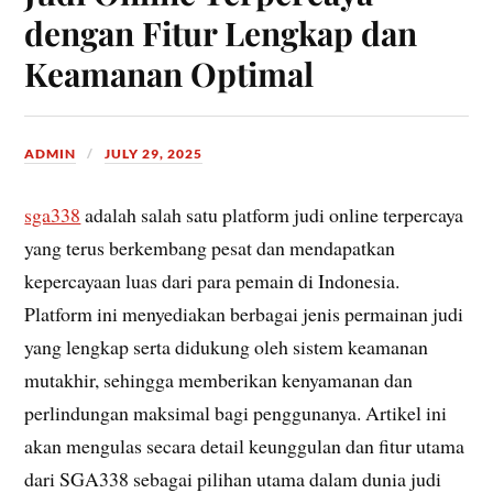
dengan Fitur Lengkap dan
Keamanan Optimal
ADMIN
JULY 29, 2025
sga338
adalah salah satu platform judi online terpercaya
yang terus berkembang pesat dan mendapatkan
kepercayaan luas dari para pemain di Indonesia.
Platform ini menyediakan berbagai jenis permainan judi
yang lengkap serta didukung oleh sistem keamanan
mutakhir, sehingga memberikan kenyamanan dan
perlindungan maksimal bagi penggunanya. Artikel ini
akan mengulas secara detail keunggulan dan fitur utama
dari SGA338 sebagai pilihan utama dalam dunia judi