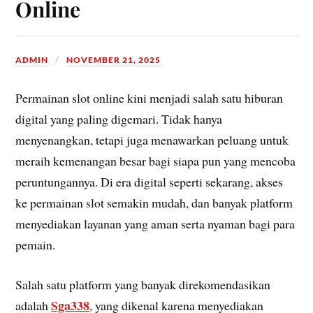
Online
ADMIN
NOVEMBER 21, 2025
Permainan slot online kini menjadi salah satu hiburan
digital yang paling digemari. Tidak hanya
menyenangkan, tetapi juga menawarkan peluang untuk
meraih kemenangan besar bagi siapa pun yang mencoba
peruntungannya. Di era digital seperti sekarang, akses
ke permainan slot semakin mudah, dan banyak platform
menyediakan layanan yang aman serta nyaman bagi para
pemain.
Salah satu platform yang banyak direkomendasikan
Sga338
adalah
, yang dikenal karena menyediakan