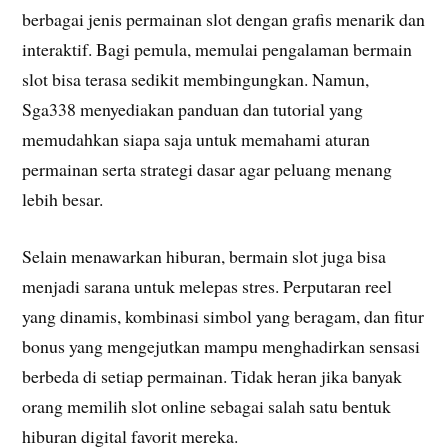
berbagai jenis permainan slot dengan grafis menarik dan
interaktif. Bagi pemula, memulai pengalaman bermain
slot bisa terasa sedikit membingungkan. Namun,
Sga338 menyediakan panduan dan tutorial yang
memudahkan siapa saja untuk memahami aturan
permainan serta strategi dasar agar peluang menang
lebih besar.
Selain menawarkan hiburan, bermain slot juga bisa
menjadi sarana untuk melepas stres. Perputaran reel
yang dinamis, kombinasi simbol yang beragam, dan fitur
bonus yang mengejutkan mampu menghadirkan sensasi
berbeda di setiap permainan. Tidak heran jika banyak
orang memilih slot online sebagai salah satu bentuk
hiburan digital favorit mereka.