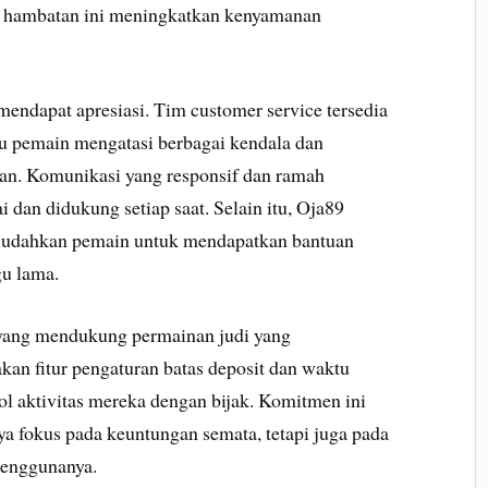
pa hambatan ini meningkatkan kenyamanan
endapat apresiasi. Tim customer service tersedia
 pemain mengatasi berbagai kendala dan
an. Komunikasi yang responsif dan ramah
dan didukung setiap saat. Selain itu, Oja89
emudahkan pemain untuk mendapatkan bantuan
gu lama.
 yang mendukung permainan judi yang
an fitur pengaturan batas deposit dan waktu
l aktivitas mereka dengan bijak. Komitmen ini
 fokus pada keuntungan semata, tetapi juga pada
penggunanya.