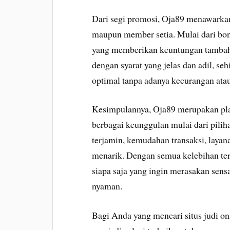
Dari segi promosi, Oja89 menawarka
maupun member setia. Mulai dari bon
yang memberikan keuntungan tambaha
dengan syarat yang jelas dan adil, s
optimal tanpa adanya kecurangan ata
Kesimpulannya, Oja89 merupakan pla
berbagai keunggulan mulai dari pili
terjamin, kemudahan transaksi, layan
menarik. Dengan semua kelebihan ter
siapa saja yang ingin merasakan sen
nyaman.
Bagi Anda yang mencari situs judi onl