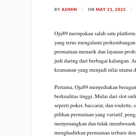
BY
ADMIN
ON
MAY 21, 2025
Oja89 merupakan salah satu platform
yang terus mengalami perkembangan 
permainan menarik dan layanan profes
judi daring dari berbagai kalangan. A
keamanan yang menjadi nilai utama dar
Pertama, Oja89 menyediakan beragam
berkualitas tinggi. Mulai dari slot o
seperti poker, baccarat, dan roulette
pilihan permainan yang variatif, pe
menyenangkan dan tidak membosankan.
menghadirkan permainan terbaru den