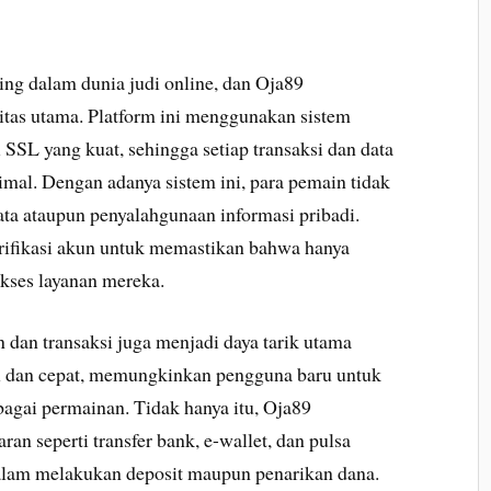
ng dalam dunia judi online, dan Oja89
ritas utama. Platform ini menggunakan sistem
 SSL yang kuat, sehingga setiap transaksi dan data
imal. Dengan adanya sistem ini, para pemain tidak
ta ataupun penyalahgunaan informasi pribadi.
erifikasi akun untuk memastikan bahwa hanya
kses layanan mereka.
dan transaksi juga menjadi daya tarik utama
pel dan cepat, memungkinkan pengguna baru untuk
agai permainan. Tidak hanya itu, Oja89
 seperti transfer bank, e-wallet, dan pulsa
lam melakukan deposit maupun penarikan dana.