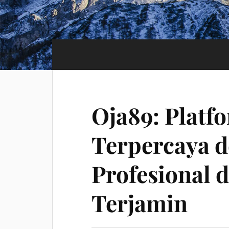
Oja89: Platf
Terpercaya 
Profesional
Terjamin