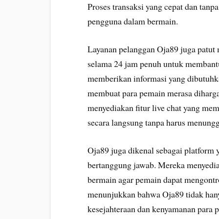
Proses transaksi yang cepat dan tan
pengguna dalam bermain.
Layanan pelanggan Oja89 juga patut m
selama 24 jam penuh untuk membantu
memberikan informasi yang dibutuhk
membuat para pemain merasa dihargai 
menyediakan fitur live chat yang m
secara langsung tanpa harus menung
Oja89 juga dikenal sebagai platform
bertanggung jawab. Mereka menyediak
bermain agar pemain dapat mengontro
menunjukkan bahwa Oja89 tidak hanya
kesejahteraan dan kenyamanan para 