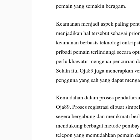
pemain yang semakin beragam.
Keamanan menjadi aspek paling penti
menjadikan hal tersebut sebagai prio
keamanan berbasis teknologi enkripsi
pribadi pemain terlindungi secara opt
perlu khawatir mengenai pencurian da
Selain itu, Oja89 juga menerapkan v
pengguna yang sah yang dapat menga
Kemudahan dalam proses pendaftaran 
Oja89. Proses registrasi dibuat sim
segera bergabung dan menikmati berb
mendukung berbagai metode pembayaran
telepon yang memudahkan pemain da