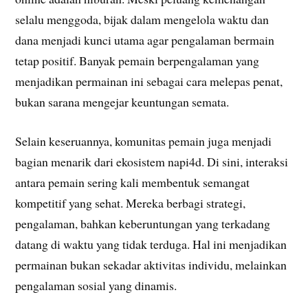
selalu menggoda, bijak dalam mengelola waktu dan
dana menjadi kunci utama agar pengalaman bermain
tetap positif. Banyak pemain berpengalaman yang
menjadikan permainan ini sebagai cara melepas penat,
bukan sarana mengejar keuntungan semata.
Selain keseruannya, komunitas pemain juga menjadi
bagian menarik dari ekosistem napi4d. Di sini, interaksi
antara pemain sering kali membentuk semangat
kompetitif yang sehat. Mereka berbagi strategi,
pengalaman, bahkan keberuntungan yang terkadang
datang di waktu yang tidak terduga. Hal ini menjadikan
permainan bukan sekadar aktivitas individu, melainkan
pengalaman sosial yang dinamis.